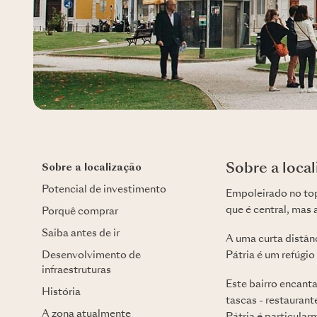
Sobre a loca
Sobre a localização
Potencial de investimento
Empoleirado no top
que é central, mas 
Porquê comprar
Saiba antes de ir
A uma curta distân
Desenvolvimento de
Pátria é um refúgi
infraestruturas
Este bairro encant
História
tascas - restauran
A zona atualmente