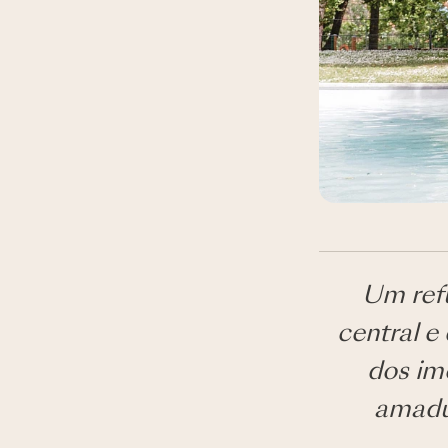
Um refú
central e
dos im
amadu