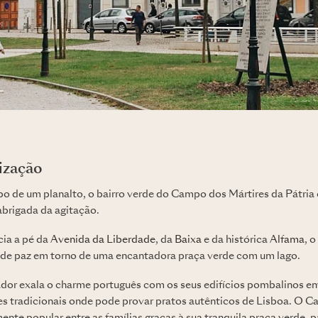
lização
o de um planalto, o bairro verde do Campo dos Mártires da Pátria 
abrigada da agitação.
cia a pé da
Avenida da Liberdade
, da
Baixa
e da histórica
Alfama
, 
o de paz em torno de uma encantadora praça verde com um lago.
ador exala o charme português com os seus edifícios pombalinos em 
tes tradicionais onde pode provar pratos autênticos de Lisboa. O 