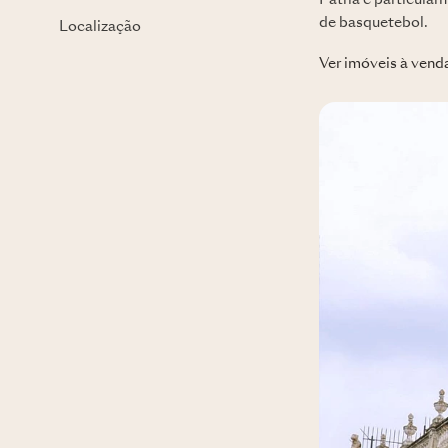
Pátria é particular
de basquetebol.
Localização
Ver imóveis à vend