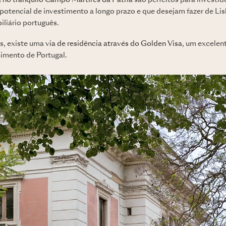
 no tranquilo Campo Mártires da Pátria
são perfeitos para investid
potencial de investimento a longo prazo e que desejam fazer de Lis
iliário português.
es, existe uma
via de residência através do Golden Visa
, um excelen
imento de Portugal.