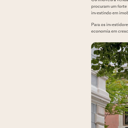
Os imóveis à venda
procuram um forte 
investindo em imob
Para os investidor
economia em cresc