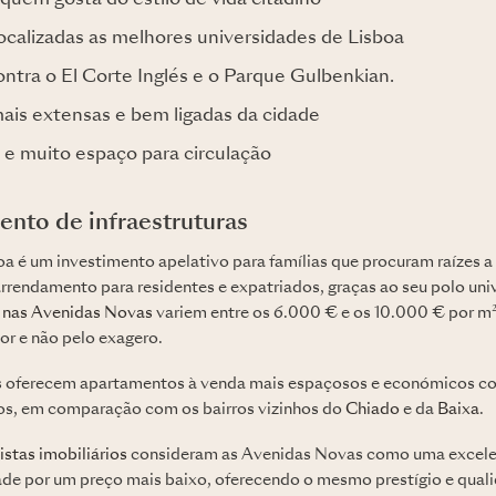
ocalizadas as melhores universidades de Lisboa
ntra o El Corte Inglés e o Parque Gulbenkian.
mais extensas e bem ligadas da cidade
 e muito espaço para circulação
nto de infraestruturas
oa é um investimento apelativo para famílias que procuram raízes a
rrendamento para residentes e expatriados, graças ao seu polo univ
 nas Avenidas Novas
variem entre os 6.000 € e os 10.000 € por m²
or e não pelo exagero.
 oferecem apartamentos à venda mais espaçosos e económicos com
ltos, em comparação com os bairros vizinhos do
Chiado
e da
Baixa
.
stas imobiliários
consideram as Avenidas Novas como uma excelen
de por um preço mais baixo, oferecendo o mesmo prestígio e quali