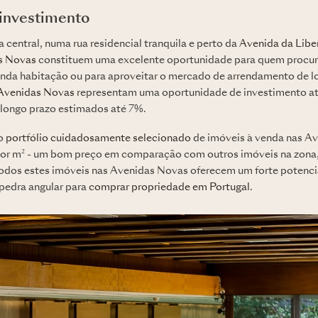
 investimento
central, numa rua residencial tranquila e perto da
Avenida da Libe
s Novas
constituem uma excelente oportunidade para quem procur
unda habitação ou para aproveitar o mercado de arrendamento de l
Avenidas Novas
representam uma oportunidade de investimento a
longo prazo estimados até 7%.
so
portfólio cuidadosamente selecionado
de imóveis à venda nas A
or m² - um bom preço em comparação com outros imóveis na zona,
odos estes imóveis nas Avenidas Novas oferecem um forte potencia
pedra angular para
comprar propriedade em Portugal
.