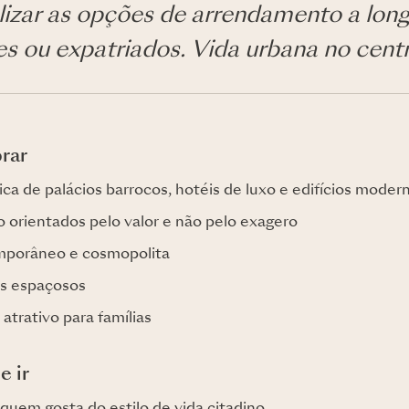
lizar as opções de arrendamento a lon
es ou expatriados. Vida urbana no cent
rar
ica de palácios barrocos, hotéis de luxo e edifícios moder
 orientados pelo valor e não pelo exagero
mporâneo e cosmopolita
s espaçosos
atrativo para famílias
e ir
 quem gosta do estilo de vida citadino