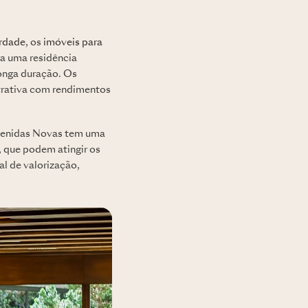
rdade
, os
imóveis para
a uma residência
onga duração. Os
trativa com rendimentos
venidas Novas tem uma
 que podem atingir os
l de valorização,