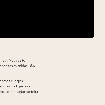
enidas Novas são
frondosas avenidas, são
dernos
e largas
escolas portuguesas e
 uma combinação perfeita