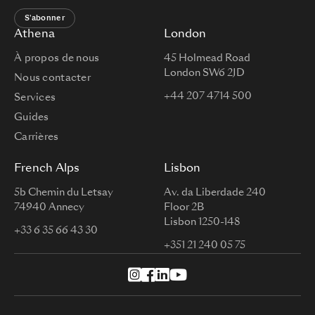
S'abonner
Athena
London
À propos de nous
45 Holmead Road
London SW6 2JD
Nous contacter
+44 207 4714 500
Services
Guides
Carrières
French Alps
Lisbon
5b Chemin du Letsay
Av. da Liberdade 240
74940 Annecy
Floor 2B
Lisbon 1250-148
+33 6 35 66 43 30
+351 21 240 05 75