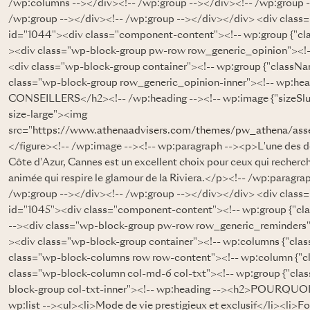
/wp:columns --></div><!-- /wp:group --></div><!-- /wp:group -
/wp:group --></div><!-- /wp:group --></div></div> <div class=
id="1044"><div class="component-content"><!-- wp:group {"cl
><div class="wp-block-group pw-row row_generic_opinion"><!--
<div class="wp-block-group container"><!-- wp:group {"classNa
class="wp-block-group row_generic_opinion-inner"><!-- wp:
CONSEILLERS</h2><!-- /wp:heading --><!-- wp:image {"sizeSlug
size-large"><img
src="
https://www.athenaadvisers.com/themes/pw_athena/asse
</figure><!-- /wp:image --><!-- wp:paragraph --><p>L'une des d
Côte d'Azur, Cannes est un excellent choix pour ceux qui recherch
animée qui respire le glamour de la Riviera.</p><!-- /wp:paragr
/wp:group --></div><!-- /wp:group --></div></div> <div class=
id="1045"><div class="component-content"><!-- wp:group {"c
--><div class="wp-block-group pw-row row_generic_reminders">
><div class="wp-block-group container"><!-- wp:columns {"cla
class="wp-block-columns row row-content"><!-- wp:column {"cl
class="wp-block-column col-md-6 col-txt"><!-- wp:group {"clas
block-group col-txt-inner"><!-- wp:heading --><h2>POURQUO
wp:list --><ul><li>Mode de vie prestigieux et exclusif</li><li>