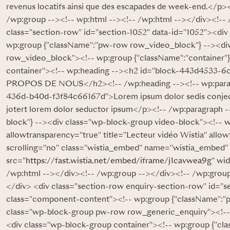
revenus locatifs ainsi que des escapades de week-end.</p>
/wp:group --><!-- wp:html --><!-- /wp:html --></div><!--
class="section-row" id="section-1052" data-id="1052"><di
wp:group {"className":"pw-row row_video_block"} --><di
row_video_block"><!-- wp:group {"className":"container"}
container"><!-- wp:heading --><h2 id="block-443d4533-
PROPOS DE NOUS</h2><!-- /wp:heading --><!-- wp:para
436d-b40d-f3f84c66167d">Lorem ipsum dolor sedis conject
jotert lorem dolor seductor ipsum</p><!-- /wp:paragraph -
block"} --><div class="wp-block-group video-block"><!-- 
allowtransparency="true" title="Lecteur vidéo Wistia" allo
scrolling="no" class="wistia_embed" name="wistia_embed"
src="
https://fast.wistia.net/embed/iframe/j1cavwea9g
" wi
/wp:html --></div><!-- /wp:group --></div><!-- /wp:grou
</div> <div class="section-row enquiry-section-row" id="s
class="component-content"><!-- wp:group {"className":"
class="wp-block-group pw-row row_generic_enquiry"><!-- 
<div class="wp-block-group container"><!-- wp:group {"cl