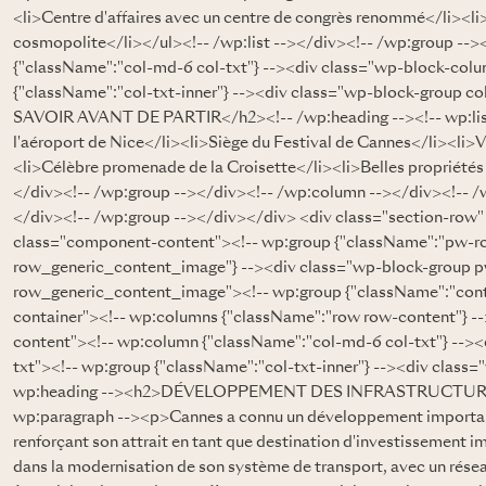
<li>Centre d'affaires avec un centre de congrès renommé</li><li
cosmopolite</li></ul><!-- /wp:list --></div><!-- /wp:group --
{"className":"col-md-6 col-txt"} --><div class="wp-block-colu
{"className":"col-txt-inner"} --><div class="wp-block-group co
SAVOIR AVANT DE PARTIR</h2><!-- /wp:heading --><!-- wp:list
l'aéroport de Nice</li><li>Siège du Festival de Cannes</li><li>Vie
<li>Célèbre promenade de la Croisette</li><li>Belles propriétés 
</div><!-- /wp:group --></div><!-- /wp:column --></div><!-- /
</div><!-- /wp:group --></div></div> <div class="section-row"
class="component-content"><!-- wp:group {"className":"pw
row_generic_content_image"} --><div class="wp-block-group
row_generic_content_image"><!-- wp:group {"className":"cont
container"><!-- wp:columns {"className":"row row-content"} -
content"><!-- wp:column {"className":"col-md-6 col-txt"} -->
txt"><!-- wp:group {"className":"col-txt-inner"} --><div class=
wp:heading --><h2>DÉVELOPPEMENT DES INFRASTRUCTURES</
wp:paragraph --><p>Cannes a connu un développement important 
renforçant son attrait en tant que destination d'investissement i
dans la modernisation de son système de transport, avec un résea