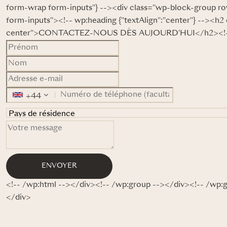
form-wrap form-inputs"} --><div class="wp-block-group r
form-inputs"><!-- wp:heading {"textAlign":"center"} --><h2 
center">CONTACTEZ-NOUS DÈS AUJOURD'HUI</h2><!-- /
+44
ENVOYER
<!-- /wp:html --></div><!-- /wp:group --></div><!-- /wp:
</div>