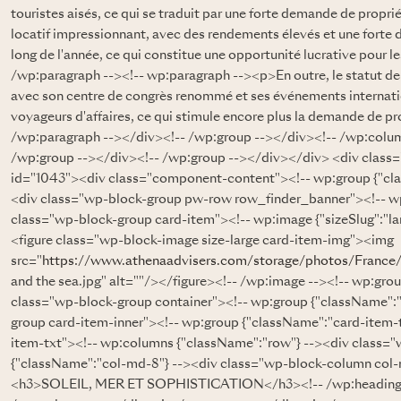
touristes aisés, ce qui se traduit par une forte demande de propri
locatif impressionnant, avec des rendements élevés et une forte
long de l'année, ce qui constitue une opportunité lucrative pour l
/wp:paragraph --><!-- wp:paragraph --><p>En outre, le statut de 
avec son centre de congrès renommé et ses événements internation
voyageurs d'affaires, ce qui stimule encore plus la demande de pr
/wp:paragraph --></div><!-- /wp:group --></div><!-- /wp:colu
/wp:group --></div><!-- /wp:group --></div></div> <div class=
id="1043"><div class="component-content"><!-- wp:group {"cl
<div class="wp-block-group pw-row row_finder_banner"><!-- wp
class="wp-block-group card-item"><!-- wp:image {"sizeSlug":"la
<figure class="wp-block-image size-large card-item-img"><img
src="
https://www.athenaadvisers.com/storage/photos/France
and the sea.jpg" alt=""/></figure><!-- /wp:image --><!-- wp:gro
class="wp-block-group container"><!-- wp:group {"className":"
group card-item-inner"><!-- wp:group {"className":"card-item-
item-txt"><!-- wp:columns {"className":"row"} --><div class=
{"className":"col-md-8"} --><div class="wp-block-column col-m
<h3>SOLEIL, MER ET SOPHISTICATION</h3><!-- /wp:heading -