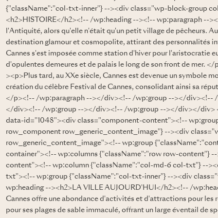
{"className":"col-txt-inner"} --><div class="wp-block-group col
<h2>HISTOIRE</h2><!-- /wp:heading --><!-- wp:paragraph --><p>
l'Antiquité, alors qu'elle n'était qu'un petit village de pêcheurs. 
destination glamour et cosmopolite, attirant des personnalités in
Cannes s'est imposée comme station d'hiver pour l'aristocratie eu
d'opulentes demeures et de palais le long de son front de mer. <
><p>Plus tard, au XXe siècle, Cannes est devenue un symbole mon
création du célèbre Festival de Cannes, consolidant ainsi sa réputa
</p><!-- /wp:paragraph --></div><!-- /wp:group --></div><!--
</div><!-- /wp:group --></div><!-- /wp:group --></div></div> 
data-id="1048"><div class="component-content"><!-- wp:gro
row_component row_generic_content_image"} --><div class=
row_generic_content_image"><!-- wp:group {"className":"cont
container"><!-- wp:columns {"className":"row row-content"} -
content"><!-- wp:column {"className":"col-md-6 col-txt"} -->
txt"><!-- wp:group {"className":"col-txt-inner"} --><div class=
wp:heading --><h2>LA VILLE AUJOURD'HUI</h2><!-- /wp:headin
Cannes offre une abondance d'activités et d'attractions pour les ré
pour ses plages de sable immaculé, offrant un large éventail de spo