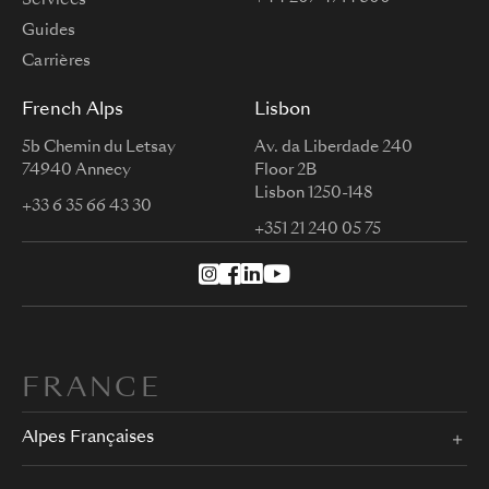
Guides
Carrières
French Alps
Lisbon
5b Chemin du Letsay
Av. da Liberdade 240
74940 Annecy
Floor 2B
Lisbon 1250-148
+33 6 35 66 43 30
+351 21 240 05 75
FRANCE
Alpes Françaises