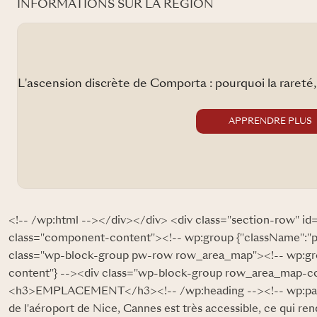
INFORMATIONS SUR LA RÉGION
nsion discrète de Comporta : pourquoi la rareté, et non le p
APPRENDRE PLUS
<!-- /wp:html --></div></div> <div class="section-row" id=
class="component-content"><!-- wp:group {"className":"
class="wp-block-group pw-row row_area_map"><!-- wp:gr
content"} --><div class="wp-block-group row_area_map-con
<h3>EMPLACEMENT</h3><!-- /wp:heading --><!-- wp:para
de l'aéroport de Nice, Cannes est très accessible, ce qui ren