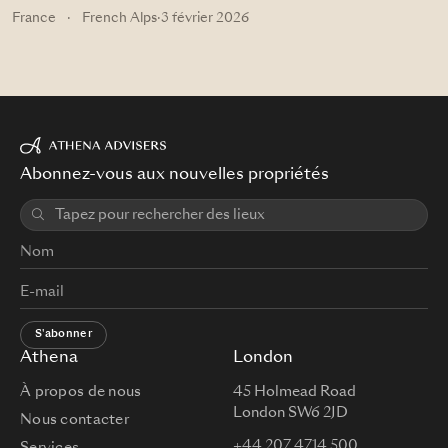
France
·
French Alps
·
3 février 2026
Abonnez-vous aux nouvelles propriétés
S'abonner
Athena
London
À propos de nous
45 Holmead Road
London SW6 2JD
Nous contacter
+44 207 4714 500
Services