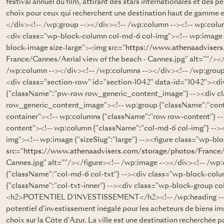
festival annuel du film, attirant des stars internationales et des pe
choix pour ceux qui recherchent une destination haut de gamme 
</div><!-- /wp:group --></div><!-- /wp:column --><!-- wp:colu
<div class="wp-block-column col-md-6 col-img"><!-- wp:image {"
block-image size-large"><img src="
https://www.athenaadviser
France/Cannes/Aerial view of the beach - Cannes.jpg" alt=""/><
/wp:column --></div><!-- /wp:columns --></div><!-- /wp:group
<div class="section-row" id="section-1042" data-id="1042"><d
{"className":"pw-row row_generic_content_image"} --><div c
row_generic_content_image"><!-- wp:group {"className":"cont
container"><!-- wp:columns {"className":"row row-content"} -
content"><!-- wp:column {"className":"col-md-6 col-img"} -->
img"><!-- wp:image {"sizeSlug":"large"} --><figure class="wp-bl
src="
https://www.athenaadvisers.com/storage/photos/France
Cannes.jpg" alt=""/></figure><!-- /wp:image --></div><!-- /wp
{"className":"col-md-6 col-txt"} --><div class="wp-block-colu
{"className":"col-txt-inner"} --><div class="wp-block-group col
<h2>POTENTIEL D'INVESTISSEMENT</h2><!-- /wp:heading --><
potentiel d'investissement inégalé pour les acheteurs de biens i
choix sur la Côte d'Azur. La ville est une destination recherchée par