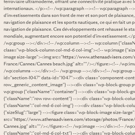
ferroviaire ultramoderne, offrant une connectivité pratique avec le
internationaux. </p><!-- /wp:paragraph --><!-- wp:paragraph -
d'investissements dans son front de mer et son port de plaisance,
navigation de plaisance et les sports nautiques, ce qui en fait un
navigation de plaisance. Ces développements ont rehaussé le sta
mondiale, augmentant encore son potentiel d'investissement.</
/wp:group --></div><!-- /wp:column --><!-- wp:column {"class
class="wp-block-column col-md-6 col-img"><!-- wp:image {"sizeS
image size-large"><img src="
https://www.athenaadvisers.com/
France/Cannes/Cannes beach.jpg" alt=""/></figure><!-- /wp:im
/wp:columns --></div><!-- /wp:group --></div><!-- /wp:group 
id="section-1047" data-id="1047"><div class="component-cont
row_generic_content_image"} --><div class="wp-block-group 
wp:group {"className":"container"} --><div class="wp-block-g
{"className":"row row-content"} --><div class="wp-block-col
{"className":"col-md-6 col-img"} --><div class="wp-block-col
{"sizeSlug":"large"} --><figure class="wp-block-image size-larg
src="
https://www.athenaadvisers.com/storage/photos/France
Cannes.jpg" alt=""/></figure><!-- /wp:image --></div><!-- /wp
{"className":"col-md-6 col-txt"} --><div class="wp-block-colu