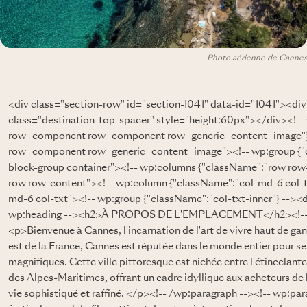
Photo aérienne de Cannes
<div class="section-row" id="section-1041" data-id="1041"><d
class="destination-top-spacer" style="height:60px"></div><!-
row_component row_component row_generic_content_image"} 
row_component row_generic_content_image"><!-- wp:group {"c
block-group container"><!-- wp:columns {"className":"row row
row row-content"><!-- wp:column {"className":"col-md-6 col-t
md-6 col-txt"><!-- wp:group {"className":"col-txt-inner"} --><d
wp:heading --><h2>À PROPOS DE L'EMPLACEMENT</h2><!-- /w
<p>Bienvenue à Cannes, l'incarnation de l'art de vivre haut de gam
est de la France, Cannes est réputée dans le monde entier pour ses
magnifiques. Cette ville pittoresque est nichée entre l'étincelan
des Alpes-Maritimes, offrant un cadre idyllique aux acheteurs de 
vie sophistiqué et raffiné. </p><!-- /wp:paragraph --><!-- wp:p