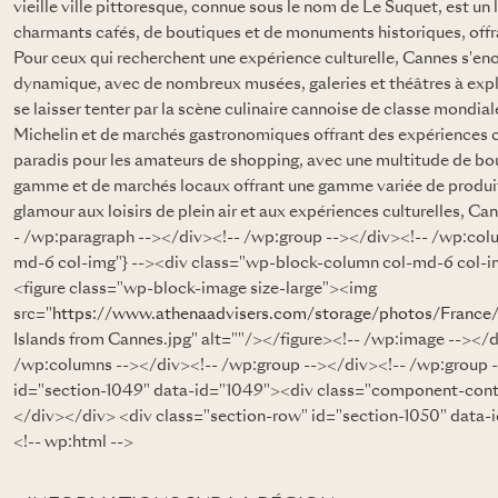
vieille ville pittoresque, connue sous le nom de Le Suquet, est un
charmants cafés, de boutiques et de monuments historiques, offr
Pour ceux qui recherchent une expérience culturelle, Cannes s'enor
dynamique, avec de nombreux musées, galeries et théâtres à exp
se laisser tenter par la scène culinaire cannoise de classe mondial
Michelin et de marchés gastronomiques offrant des expériences cu
paradis pour les amateurs de shopping, avec une multitude de bo
gamme et de marchés locaux offrant une gamme variée de produi
glamour aux loisirs de plein air et aux expériences culturelles, C
- /wp:paragraph --></div><!-- /wp:group --></div><!-- /wp:col
md-6 col-img"} --><div class="wp-block-column col-md-6 col-img
<figure class="wp-block-image size-large"><img
src="
https://www.athenaadvisers.com/storage/photos/France
Islands from Cannes.jpg" alt=""/></figure><!-- /wp:image --></
/wp:columns --></div><!-- /wp:group --></div><!-- /wp:group 
id="section-1049" data-id="1049"><div class="component-conte
</div></div> <div class="section-row" id="section-1050" data
<!-- wp:html -->