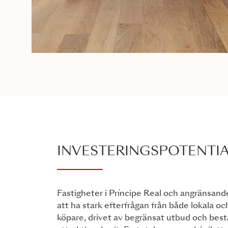
INVESTERINGSPOTENTI
Fastigheter i Príncipe Real och angränsand
att ha stark efterfrågan från både lokala oc
köpare, drivet av begränsat utbud och bes