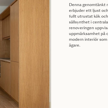
Denna genomtänkt r
erbjuder ett ljust o
fullt utrustat kök oc
sällsynthet i centra
renoveringen uppvisa
uppmärksamhet på det
modern interiör som i
ägare.