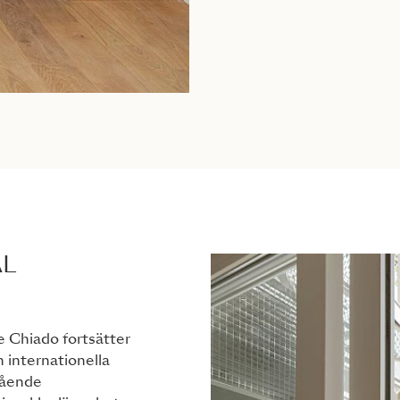
AL
e Chiado fortsätter
h internationella
tående