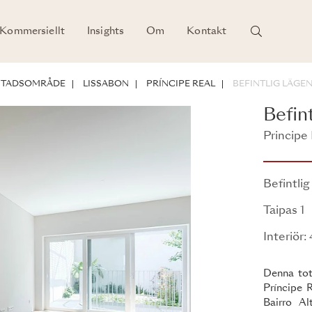
Kommersiellt
Insights
Om
Kontakt
NTIAL
RSTADSOMRÅDE
LISSABON
PRÍNCIPE REAL
BEFINTLIG LÄGE
Befin
Principe 
Befintlig
Taipas 1
Interiör
Denna tot
Príncipe 
Bairro Al