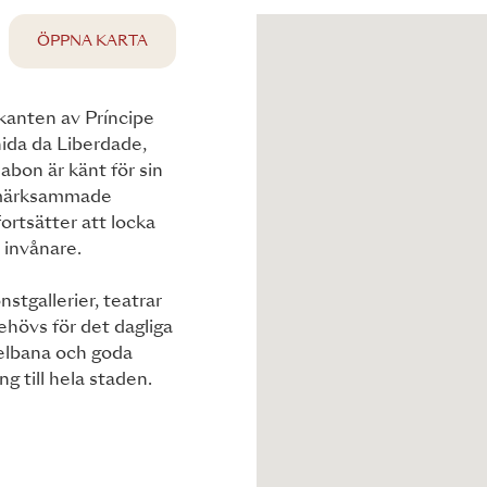
ÖPPNA KARTA
utkanten av Príncipe
ida da Liberdade,
abon är känt för sin
ppmärksammade
ortsätter att locka
 invånare.
stgallerier, teatrar
ehövs för det dagliga
nelbana och goda
 till hela staden.