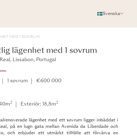
Svenska
FOTON
BROSCHYR
DELA
NHET MED 1 SOVRUM
tlig lägenhet med 1 sovrum
Real, Lissabon, Portugal
1 sovrum
€600 000
2
2
: 40m
Exteriör: 18,8m
alrenoverade lägenhet med ett sovrum ligger inbäddat i
Real, på en lugn gata mellan Avenida da Liberdade och
to, och erbjuder ett utmärkt tillfälle att förvärva en