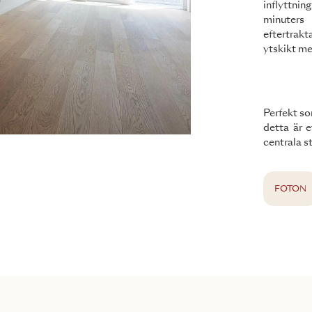
inflyttnin
minuters
eftertrakt
ytskikt me
Perfekt so
detta är 
centrala s
FOTON