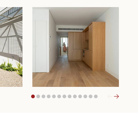
1
2
3
4
5
6
7
8
9
10
11
12
13