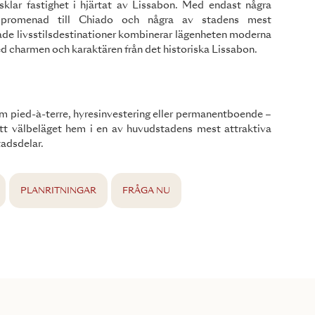
gsklar fastighet i hjärtat av Lissabon. Med endast några
 promenad till Chiado och några av stadens mest
ade livsstilsdestinationer kombinerar lägenheten moderna
d charmen och karaktären från det historiska Lissabon.
m pied-à-terre, hyresinvestering eller permanentboende –
ett välbeläget hem i en av huvudstadens mest attraktiva
tadsdelar.
PLANRITNINGAR
FRÅGA NU