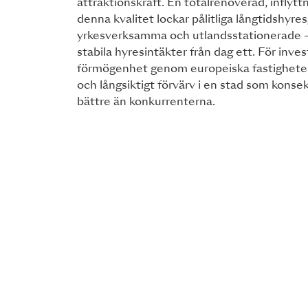
attraktionskraft. En totalrenoverad, inflytt
denna kvalitet lockar pålitliga långtidshyr
yrkesverksamma och utlandsstationerade – v
stabila hyresintäkter från dag ett. För inve
förmögenhet genom europeiska fastigheter
och långsiktigt förvärv i en stad som konse
bättre än konkurrenterna.