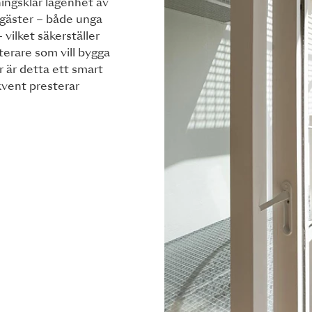
ningsklar lägenhet av
esgäster – både unga
ilket säkerställer
sterare som vill bygga
 är detta ett smart
kvent presterar