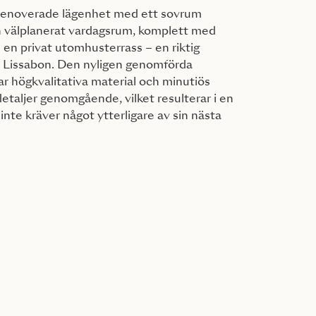
enoverade lägenhet med ett sovrum
ch välplanerat vardagsrum, komplett med
h en privat utomhusterrass – en riktig
la Lissabon. Den nyligen genomförda
r högkvalitativa material och minutiös
aljer genomgående, vilket resulterar i en
nte kräver något ytterligare av sin nästa