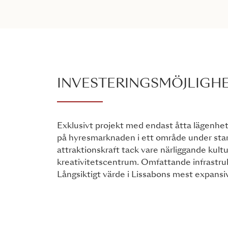
INVESTERINGSMÖJLIGH
Exklusivt projekt med endast åtta lägenhet
på hyresmarknaden i ett område under star
attraktionskraft tack vare närliggande kult
kreativitetscentrum. Omfattande infrastruk
Långsiktigt värde i Lissabons mest expansi