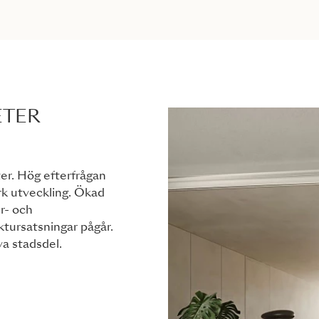
ETER
er. Hög efterfrågan
k utveckling. Ökad
ur- och
tursatsningar pågår.
va stadsdel.