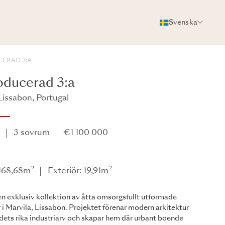
Svenska
FOTON
BROSCHYR
DELA
ERAD 3:A
ducerad 3:a
Lissabon, Portugal
e
3 sovrum
€1 100 000
2
2
 168,68m
Exteriör: 19,91m
 en exklusiv kollektion av åtta omsorgsfullt utformade
 i Marvila, Lissabon. Projektet förenar modern arkitektur
ets rika industriarv och skapar hem där urbant boende