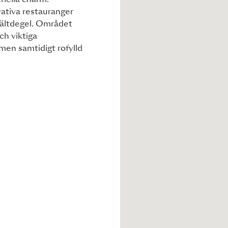
riella charm.
ativa restauranger
smältdegel. Området
ch viktiga
 men samtidigt rofylld