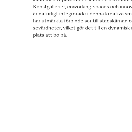
känd för sitt pulserande kulturliv och indust
Konstgallerier, coworking-spaces och innov
är naturligt integrerade i denna kreativa 
har utmärkta förbindelser till stadskärnan o
sevärdheter, vilket gör det till en dynamisk
plats att bo på.