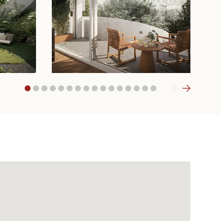
1
2
3
4
5
6
7
8
9
10
11
12
13
14
15
16