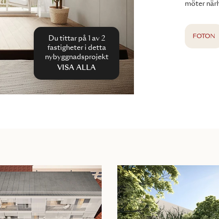
möter närh
FOTON
Du tittar på 1 av
2
fastigheter i detta
nybyggnadsprojekt
VISA ALLA