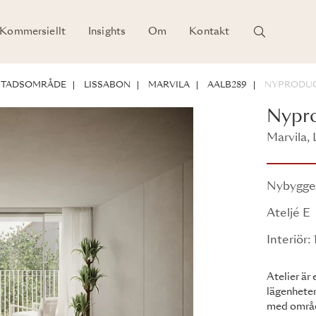
Kommersiellt
Insights
Om
Kontakt
RSTADSOMRÅDE
LISSABON
MARVILA
AALB289
NYPRODUC
Nypro
Marvila, 
Ateljé
Nybygg
Ateljé E
Interiör:
Atelier är
lägenheter
med områd