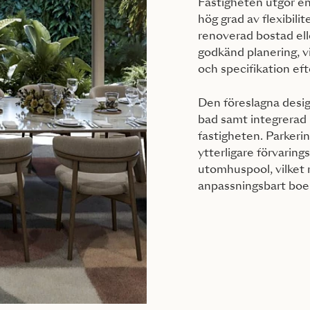
Fastigheten utgör en
hög grad av flexibili
renoverad bostad ell
godkänd planering, vi
och specifikation ef
Den föreslagna desig
bad samt integrerad 
fastigheten. Parkeri
ytterligare förvarin
utomhuspool, vilket 
anpassningsbart boe