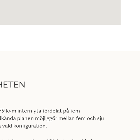
HETEN
79 kvm intern yta fördelat på fem
dkända planen möjliggör mellan fem och sju
vald konfiguration.