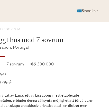
Svenska
FOTON
BROSCHYR
DELA
D 7 SOVRUM
gt hus med 7 sovrum
ssabon, Portugal
Projects - All - AAOther124
e
7 sovrum
€9 500 000
aças
2
: 679m
hjärtat av Lapa, ett av Lissabons mest etablerade
åden, erbjuder denna sällsynta möjlighet att förvärva en
d och skapa en exklusiv privatbostad i en diskret men