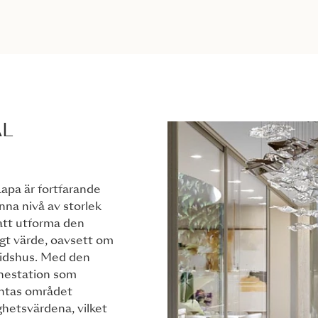
AL
Lapa är fortfarande
nna nivå av storlek
 att utforma den
tigt värde, oavsett om
itidshus. Med den
anestation som
äntas området
ghetsvärdena, vilket