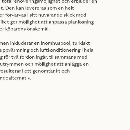
 totalrenoveringsmöjlighet och erbjuder en
tet. Den kan levereras som en helt
er förvärvas i sitt nuvarande skick med
lket ger möjlighet att anpassa planlösning
ter köparens önskemål.
nen inkluderar en inomhuspool, turkiskt
uppvärmning och luftkonditionering i hela
ng för två fordon ingår, tillsammans med
gsutrymmen och möjlighet att anlägga en
resulterar i ett genomtänkt och
ndealternativ.