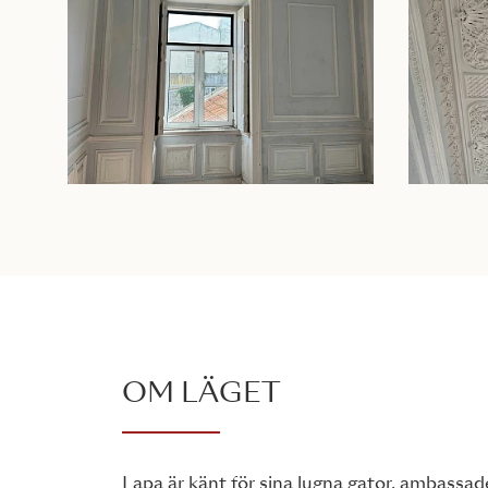
OM LÄGET
Lapa är känt för sina lugna gator, ambassad