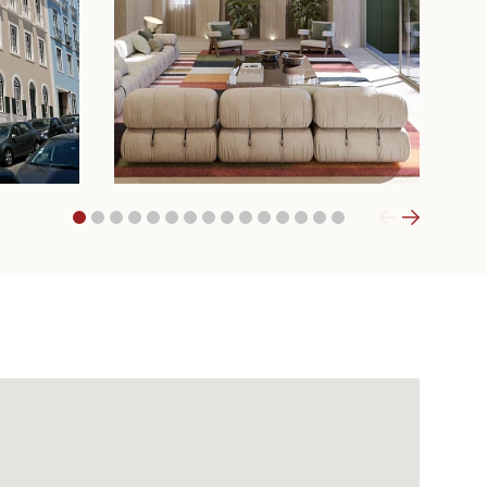
1
2
3
4
5
6
7
8
9
10
11
12
13
14
15