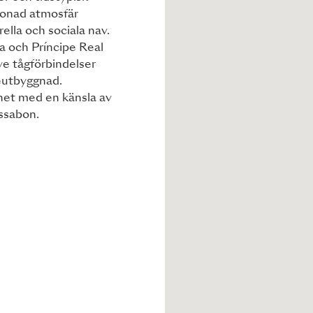
tonad atmosfär
ella och sociala nav.
a och Príncipe Real
ve tågförbindelser
eutbyggnad.
et med en känsla av
issabon.