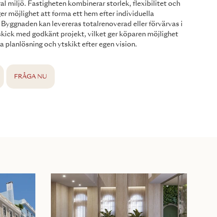
al miljö. Fastigheten kombinerar storlek, flexibilitet och
ger möjlighet att forma ett hem efter individuella
Byggnaden kan levereras totalrenoverad eller förvärvas i
 skick med godkänt projekt, vilket ger köparen möjlighet
a planlösning och ytskikt efter egen vision.
FRÅGA NU