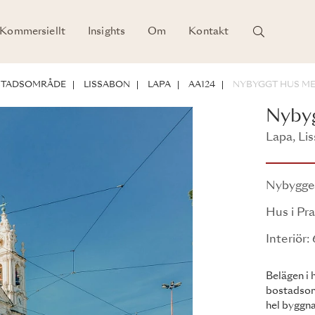
Kommersiellt
Insights
Om
Kontakt
RSTADSOMRÅDE
LISSABON
LAPA
AA124
NYBYGGT HUS ME
Nybyg
Lapa, Li
Existing 
Nybygg
Hus i Pr
Interiör
Belägen i 
bostadsomr
hel byggna