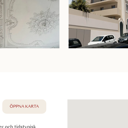
ÖPPNA KARTA
er och tidstypisk