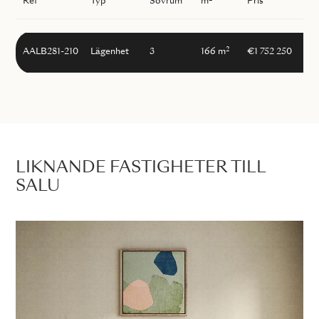
Ref
Typ
Sovrum
m
Pris
2
AALB281-210
Lägenhet
3
166 m
€1 752 250
LIKNANDE FASTIGHETER TILL
SALU