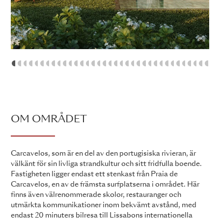
1
2
3
4
5
6
7
8
9
10
11
12
13
14
15
16
17
18
19
20
21
22
23
24
25
26
27
28
29
30
31
OM OMRÅDET
Carcavelos, som är en del av den portugisiska rivieran, är
välkänt för sin livliga strandkultur och sitt fridfulla boende.
Fastigheten ligger endast ett stenkast från Praia de
Carcavelos, en av de främsta surfplatserna i området. Här
finns även välrenommerade skolor, restauranger och
utmärkta kommunikationer inom bekvämt avstånd, med
endast 20 minuters bilresa till Lissabons internationella