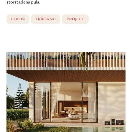
storstadens puls.
FOTON
FRÅGA NU
PROJECT