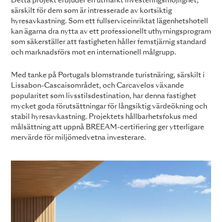
Detta projekt erbjuder en utmärkt investeringsmöjlighet,
särskilt för dem som är intresserade av kortsiktig
hyresavkastning. Som ett fullserviceinriktat lägenhetshotell
kan ägarna dra nytta av ett professionellt uthyrningsprogram
som säkerställer att fastigheten håller femstjärnig standard
och marknadsförs mot en internationell målgrupp.
Med tanke på Portugals blomstrande turistnäring, särskilt i
Lissabon-Cascaisområdet, och Carcavelos växande
popularitet som livsstilsdestination, har denna fastighet
mycket goda förutsättningar för långsiktig värdeökning och
stabil hyresavkastning. Projektets hållbarhetsfokus med
målsättning att uppnå BREEAM-certifiering ger ytterligare
mervärde för miljömedvetna investerare.