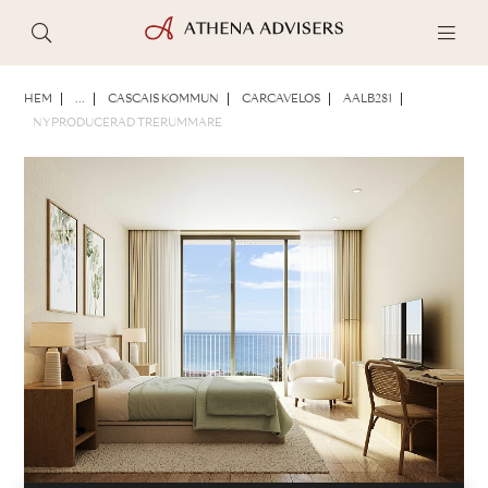
FOTON
BROSCHYR
DELA
HEM
...
CASCAIS KOMMUN
CARCAVELOS
AALB281
NYPRODUCERAD TRERUMMARE