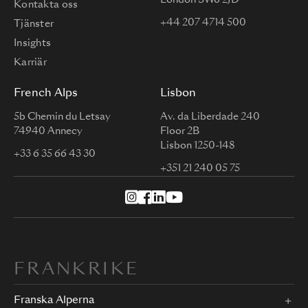
London SW6 2JD
Kontakta oss
+44 207 4714 500
Tjänster
Insights
Karriär
French Alps
Lisbon
5b Chemin du Letsay
Av. da Liberdade 240
74940 Annecy
Floor 2B
Lisbon 1250-148
+33 6 35 66 43 30
+351 21 240 05 75
FRANKRIKE
Franska Alperna