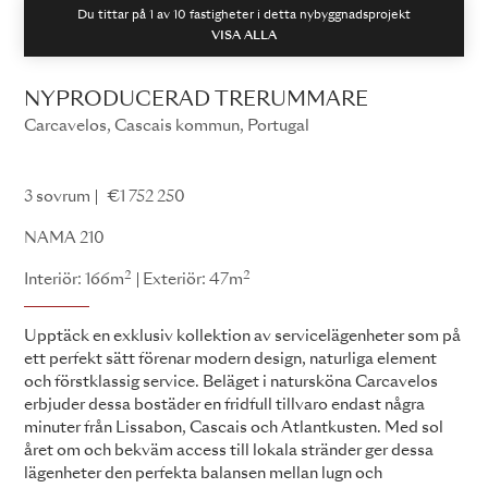
Du tittar på 1 av
10
fastigheter i detta nybyggnadsprojekt
VISA ALLA
NYPRODUCERAD TRERUMMARE
Carcavelos, Cascais kommun, Portugal
NAMA
3 sovrum
€1 752 250
NAMA 210
2
2
Interiör: 166m
Exteriör: 47m
Upptäck en exklusiv kollektion av servicelägenheter som på
ett perfekt sätt förenar modern design, naturliga element
och förstklassig service. Beläget i natursköna Carcavelos
erbjuder dessa bostäder en fridfull tillvaro endast några
minuter från Lissabon, Cascais och Atlantkusten. Med sol
året om och bekväm access till lokala stränder ger dessa
lägenheter den perfekta balansen mellan lugn och