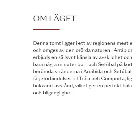
OM LÄGET
Denna tomt ligger i ett av regionens mest 
och omges av den orörda naturen i Arrábid
erbjuds en sällsynt känsla av avskildhet oc
bara några minuter bort och Setúbal på kor
berömda stränderna i Arrábida och Setúba
färjeförbindelser till Tróia och Comporta, li
bekvämt avstånd, vilket ger en perfekt bal
och tillgänglighet.