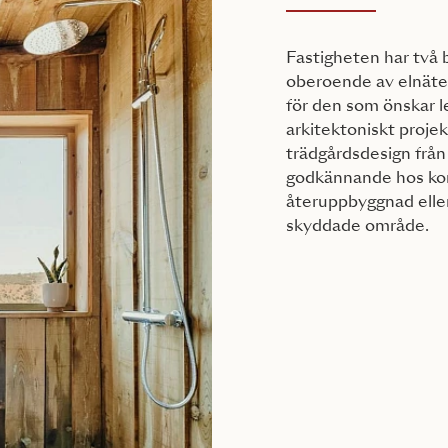
Fastigheten har två 
oberoende av elnätet,
för den som önskar le
arkitektoniskt proje
trädgårdsdesign frå
godkännande hos ko
återuppbyggnad elle
skyddade område.