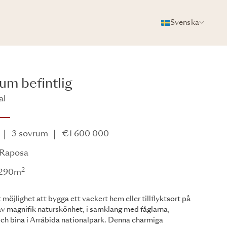
Svenska
FOTON
BROSCHYR
DELA
rum befintlig
al
3 sovrum
€1 600 000
 Raposa
2
: 290m
t möjlighet att bygga ett vackert hem eller tillflyktsort på
av magnifik naturskönhet, i samklang med fåglarna,
 och bina i Arrábida nationalpark. Denna charmiga