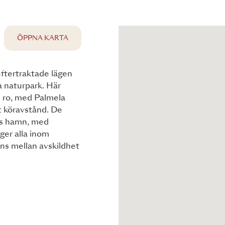
ÖPPNA KARTA
eftertraktade lägen
a naturpark. Här
h ro, med Palmela
t köravstånd. De
ls hamn, med
gger alla inom
ans mellan avskildhet