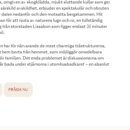
, omgiven av skogklädda, mjukt sluttande kullar som ger
 särskild avskildhet, erbjuder en spektakulär och obruten
er dalen nedanför och den motsatta bergskammen. Hit
 för att njuta av naturens lugn och ro, en fullständig
 från storstaden Lissabon som ligger endast 35 minuter
il.
n har för närvarande de mest charmiga trästrukturerna,
itt hem borta från hemmet, som möjliggör omedelbara
r för familjen. Det enda problemet är diskussionerna om
r bada under stjärnorna i utomhusbadkaret – en absolut
FRÅGA NU