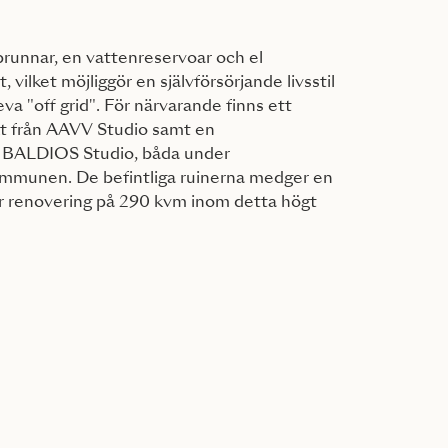
brunnar, en vattenreservoar och el
 vilket möjliggör en självförsörjande livsstil
va "off grid". För närvarande finns ett
kt från AAVV Studio samt en
n BALDIOS Studio, båda under
mmunen. De befintliga ruinerna medger en
r renovering på 290 kvm inom detta högt