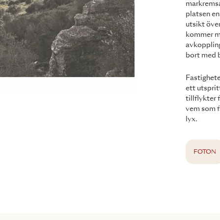
markremsa
platsen en
utsikt öv
kommer man
avkoppling
bort med b
Fastighete
ett utspr
tillflykte
vem som få
lyx.
FOTON