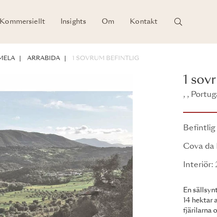
Kommersiellt
Insights
Om
Kontakt
MELA
ARRABIDA
1 SOVRUM BEFINTLIG
1 sov
, , Portug
Befintlig
Cova da
Interiör
En sällsyn
14 hektar 
fjärilarna