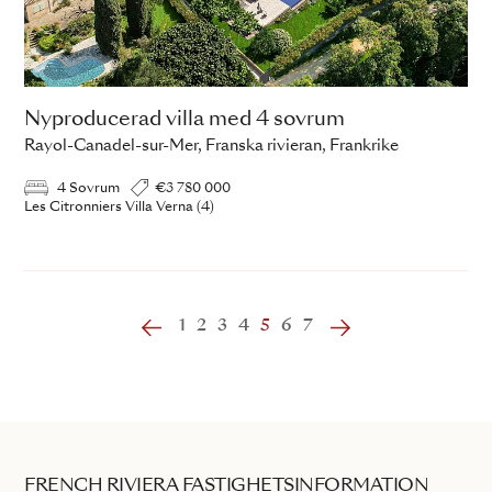
Nyproducerad villa med 4 sovrum
Rayol-Canadel-sur-Mer, Franska rivieran, Frankrike
4 Sovrum
€3 780 000
Les Citronniers Villa Verna (4)
‹
1
2
3
4
5
6
7
›
FRENCH RIVIERA FASTIGHETSINFORMATION