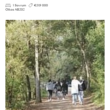
1 Sovrum
€319 000
Oïkos AB202