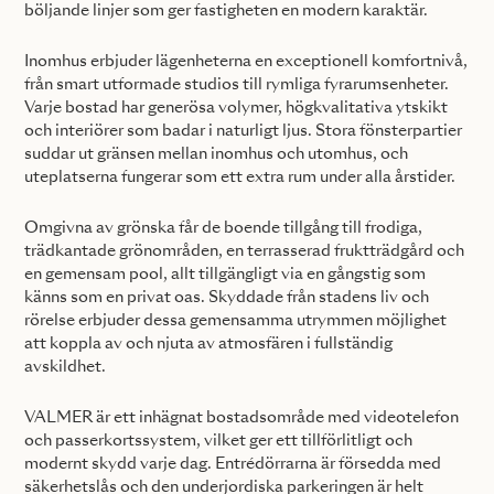
böljande linjer som ger fastigheten en modern karaktär.
Inomhus erbjuder lägenheterna en exceptionell komfortnivå,
från smart utformade studios till rymliga fyrarumsenheter.
Varje bostad har generösa volymer, högkvalitativa ytskikt
och interiörer som badar i naturligt ljus. Stora fönsterpartier
suddar ut gränsen mellan inomhus och utomhus, och
uteplatserna fungerar som ett extra rum under alla årstider.
Omgivna av grönska får de boende tillgång till frodiga,
trädkantade grönområden, en terrasserad fruktträdgård och
en gemensam pool, allt tillgängligt via en gångstig som
känns som en privat oas. Skyddade från stadens liv och
rörelse erbjuder dessa gemensamma utrymmen möjlighet
att koppla av och njuta av atmosfären i fullständig
avskildhet.
VALMER är ett inhägnat bostadsområde med videotelefon
och passerkortssystem, vilket ger ett tillförlitligt och
modernt skydd varje dag. Entrédörrarna är försedda med
säkerhetslås och den underjordiska parkeringen är helt