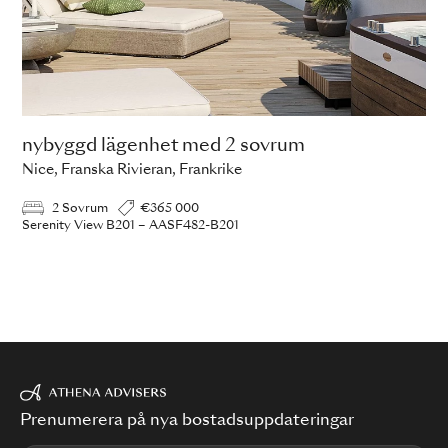
nybyggd lägenhet med 2 sovrum
Nice, Franska Rivieran, Frankrike
2 Sovrum
€365 000
Serenity View B201 – AASF482-B201
Prenumerera på nya bostadsuppdateringar