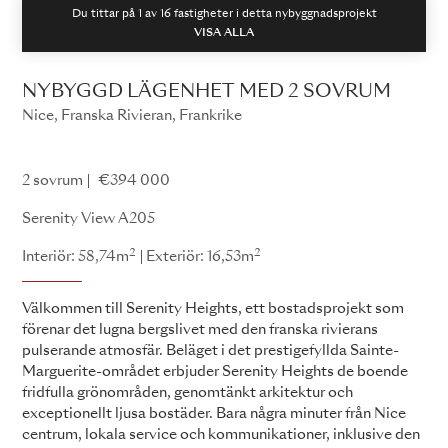
Du tittar på 1 av
16
fastigheter i detta nybyggnadsprojekt
VISA ALLA
NYBYGGD LÄGENHET MED 2 SOVRUM
Nice, Franska Rivieran, Frankrike
Serenity View
2 sovrum
€394 000
Serenity View A205
2
2
Interiör: 58,74m
Exteriör: 16,53m
Välkommen till Serenity Heights, ett bostadsprojekt som
förenar det lugna bergslivet med den franska rivierans
pulserande atmosfär. Beläget i det prestigefyllda Sainte-
Marguerite-området erbjuder Serenity Heights de boende
fridfulla grönområden, genomtänkt arkitektur och
exceptionellt ljusa bostäder. Bara några minuter från Nice
centrum, lokala service och kommunikationer, inklusive den