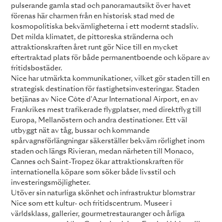
pulserande gamla stad och panoramautsikt över havet
förenas här charmen från en historisk stad med de
kosmopolitiska bekvämligheterna i ett modernt stadsliv.
Det milda klimatet, de pittoreska stränderna och
attraktionskraften året runt gör Nice till en mycket
eftertraktad plats för både permanentboende och köpare av
fritidsbostäder.
Nice har utmärkta kommunikationer, vilket gör staden till en
strategisk destination för fastighetsinvesteringar. Staden
betjänas av Nice Côte d'Azur International Airport, en av
Frankrikes mest trafikerade flygplatser, med direktflyg till
Europa, Mellanöstern och andra destinationer. Ett väl
utbyggt nät av tåg, bussar och kommande
spårvagnsförlängningar säkerställer bekväm rörlighet inom
staden och längs Rivieran, medan närheten till Monaco,
Cannes och Saint-Tropez ökar attraktionskraften för
internationella köpare som söker både livsstil och
investeringsmöjligheter.
Utöver sin naturliga skönhet och infrastruktur blomstrar
Nice som ett kultur- och fritidscentrum. Museer i
världsklass, gallerier, gourmetrestauranger och årliga