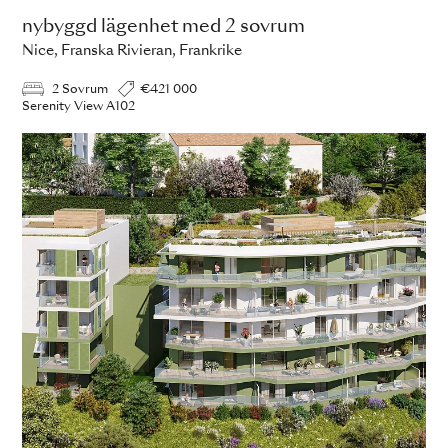
nybyggd lägenhet med 2 sovrum
Nice, Franska Rivieran, Frankrike
2 Sovrum
€421 000
Serenity View A102