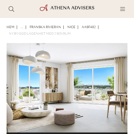
FOTON
BROSCHYR
DELA
HEM
...
FRANSKA RIVIERAN
NICE
AASF482
NYBYGGD LÄGENHET MED 2 SOVRUM