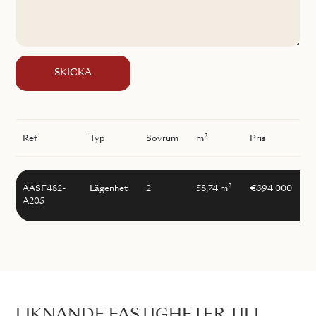
SKICKA
2
Ref
Typ
Sovrum
m
Pris
2
AASF482-
Lägenhet
2
58,74 m
€394 000
A205
LIKNANDE FASTIGHETER TILL