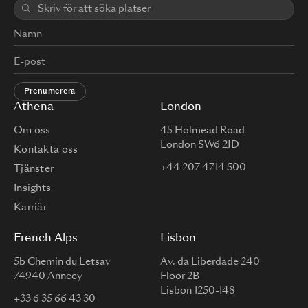
Prenumerera
Athena
London
Om oss
45 Holmead Road
London SW6 2JD
Kontakta oss
+44 207 4714 500
Tjänster
Insights
Karriär
French Alps
Lisbon
5b Chemin du Letsay
Av. da Liberdade 240
74940 Annecy
Floor 2B
Lisbon 1250-148
+33 6 35 66 43 30