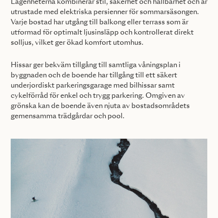
Lägenheterna kombinerar stil, säkerhet och hållbarhet och är
utrustade med elektriska persienner för sommarsäsongen.
Varje bostad har utgång till balkong eller terrass som är
utformad för optimalt ljusinsläpp och kontrollerat direkt
solljus, vilket ger ökad komfort utomhus.
Hissar ger bekväm tillgång till samtliga våningsplan i
byggnaden och de boende har tillgång till ett säkert
underjordiskt parkeringsgarage med bilhissar samt
cykelförråd för enkel och trygg parkering. Omgiven av
grönska kan de boende även njuta av bostadsområdets
gemensamma trädgårdar och pool.