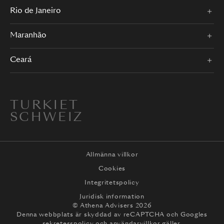
Rio de Janeiro
Maranhão
Ceará
TURKIET
SCHWEIZ
Allmänna villkor
Cookies
Integritetspolicy
Juridisk information
© Athena Advisers 2026
Denna webbplats är skyddad av reCAPTCHA och
Googles
sekretesspolicy
och
användarvillkor
gäller.