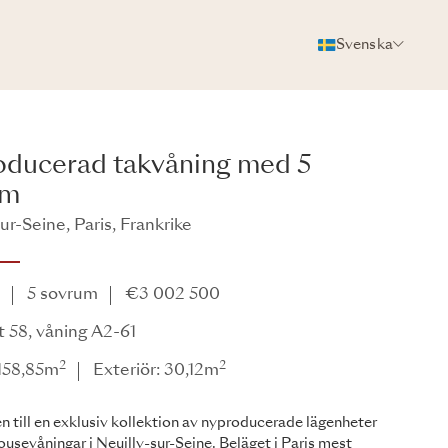
Svenska
FOTON
BROSCHYR
DELA
ducerad takvåning med 5
um
ur-Seine, Paris, Frankrike
e
5 sovrum
€3 002 500
 58, våning A2-61
2
2
 158,85m
Exteriör: 30,12m
till en exklusiv kollektion av nyproducerade lägenheter
usevåningar i Neuilly-sur-Seine. Beläget i Paris mest