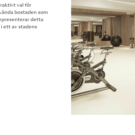
aktivt val för
använda bostaden som
epresenterar detta
 i ett av stadens