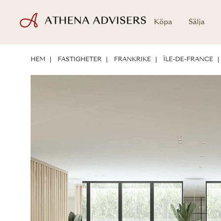
Köpa
Sälja
PLANRITNINGAR
LÄGE
OM BOSTADEN
INVESTERINGSMÖJLIG
HEM
FASTIGHETER
FRANKRIKE
ÎLE-DE-FRANCE