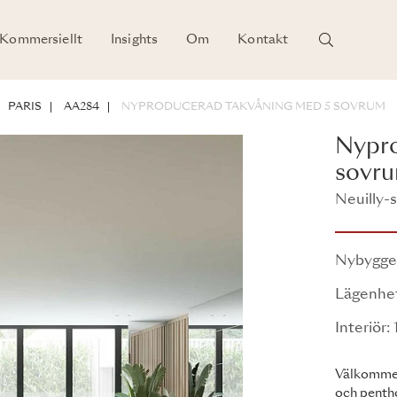
Kommersiellt
Insights
Om
Kontakt
HETER
PARIS
AA284
NYPRODUCERAD TAKVÅNING MED 5 SOVRUM
Nypro
sovr
Neuilly-s
58 VH
Nybygg
Lägenhet
Interiör:
Välkommen 
och pentho