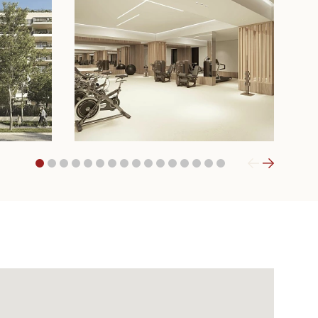
1
2
3
4
5
6
7
8
9
10
11
12
13
14
15
16