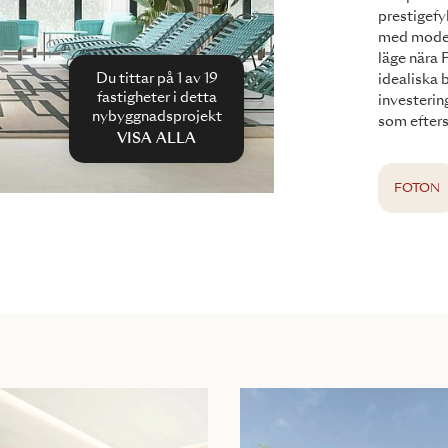
prestigefy
med modern
läge nära 
Du tittar på 1 av
19
idealiska
fastigheter i detta
investerin
nybyggnadsprojekt
som efters
VISA ALLA
FOTON