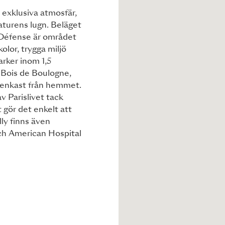
h exklusiva atmosfär,
aturens lugn. Beläget
 Défense är området
kolor, trygga miljö
rker inom 1,5
 Bois de Boulogne,
stenkast från hemmet.
v Parislivet tack
 gör det enkelt att
lly finns även
och American Hospital