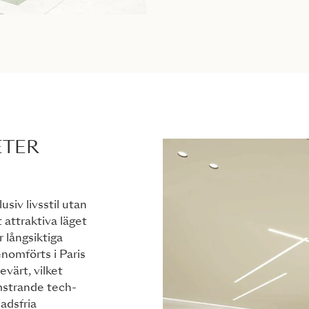
ETER
siv livsstil utan
 attraktiva läget
r långsiktiga
nomförts i Paris
evärt, vilket
omstrande tech-
adsfria