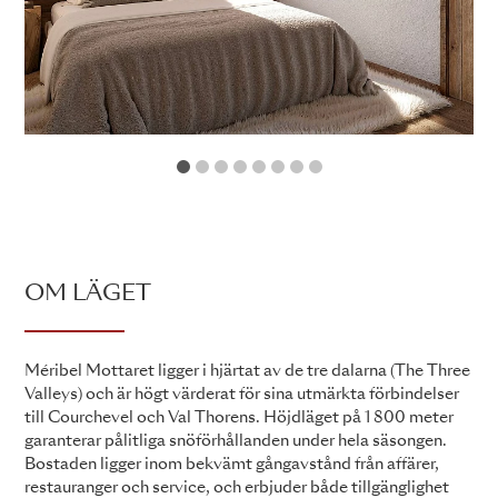
1
2
3
4
5
6
7
8
OM LÄGET
Méribel Mottaret ligger i hjärtat av de tre dalarna (The Three
Valleys) och är högt värderat för sina utmärkta förbindelser
till Courchevel och Val Thorens. Höjdläget på 1 800 meter
garanterar pålitliga snöförhållanden under hela säsongen.
Bostaden ligger inom bekvämt gångavstånd från affärer,
restauranger och service, och erbjuder både tillgänglighet