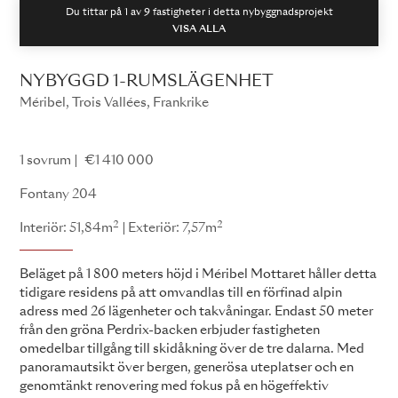
Du tittar på 1 av
9
fastigheter i detta nybyggnadsprojekt
VISA ALLA
NYBYGGD 1-RUMSLÄGENHET
Méribel, Trois Vallées, Frankrike
Fontany
1 sovrum
€1 410 000
Fontany 204
2
2
Interiör: 51,84m
Exteriör: 7,57m
Beläget på 1 800 meters höjd i Méribel Mottaret håller detta
tidigare residens på att omvandlas till en förfinad alpin
adress med 26 lägenheter och takvåningar. Endast 50 meter
från den gröna Perdrix-backen erbjuder fastigheten
omedelbar tillgång till skidåkning över de tre dalarna. Med
panoramautsikt över bergen, generösa uteplatser och en
genomtänkt renovering med fokus på en högeffektiv