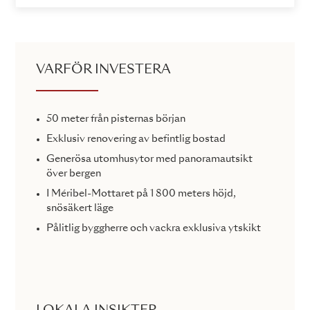
VARFÖR INVESTERA
50 meter från pisternas början
Exklusiv renovering av befintlig bostad
Generösa utomhusytor med panoramautsikt
över bergen
I Méribel-Mottaret på 1 800 meters höjd,
snösäkert läge
Pålitlig byggherre och vackra exklusiva ytskikt