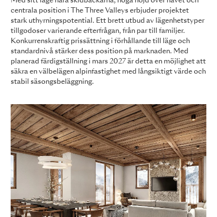
Med sitt läge nära skidbackarna, höga höjd över havet och
centrala position i The Three Valleys erbjuder projektet
stark uthyrningspotential. Ett brett utbud av lägenhetstyper
tillgodoser varierande efterfrågan, från par till familjer.
Konkurrenskraftig prissättning i förhållande till läge och
standardnivå stärker dess position på marknaden. Med
planerad färdigställning i mars 2027 är detta en möjlighet att
säkra en välbelägen alpinfastighet med långsiktigt värde och
stabil säsongsbeläggning.