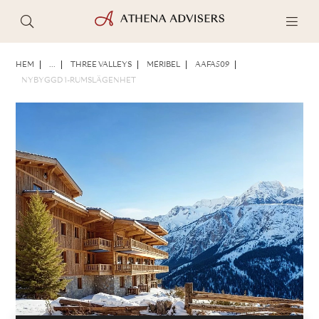
FOTON
BROSCHYR
DELA
HEM
...
THREE VALLEYS
MÉRIBEL
AAFA509
NYBYGGD 1-RUMSLÄGENHET