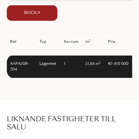
SKICKA
2
Ref
Typ
Sovrum
m
Pris
2
AAFA509-
Lägenhet
1
51,84 m
€1 410 000
204
LIKNANDE FASTIGHETER TILL
SALU