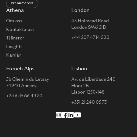
Prenumerera
Athena
London
Om oss
45 Holmead Road
London SW6 2JD
Kontakta oss
+44 207 4714 500
Tjänster
Insights
Karriär
French Alps
Lisbon
5b Chemin du Letsay
Av. da Liberdade 240
74940 Annecy
Floor 2B
Lisbon 1250-148
+33 6 35 66 43 30
+351 21 240 05 75