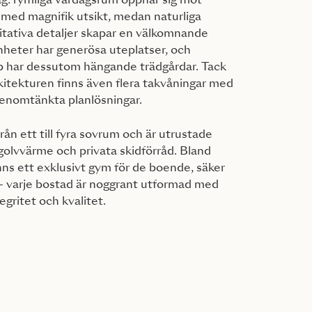
ag: rymliga vardagsrum öppnar sig mot
 med magnifik utsikt, medan naturliga
itativa detaljer skapar en välkomnande
nheter har generösa uteplatser, och
p har dessutom hängande trädgårdar. Tack
kitekturen finns även flera takvåningar med
enomtänkta planlösningar.
ån ett till fyra sovrum och är utrustade
olvvärme och privata skidförråd. Bland
ns ett exklusivt gym för de boende, säker
 - varje bostad är noggrant utformad med
egritet och kvalitet.