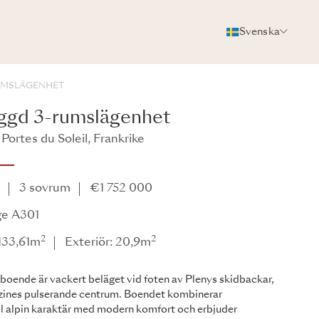
Svenska
FOTON
BROSCHYR
DELA
UMSLÄGENHET
ggd 3-rumslägenhet
Portes du Soleil, Frankrike
e
e
3 sovrum
€1 752 000
ge A301
2
2
 133,61m
Exteriör: 20,9m
boende är vackert beläget vid foten av Plenys skidbackar,
rzines pulserande centrum. Boendet kombinerar
ll alpin karaktär med modern komfort och erbjuder