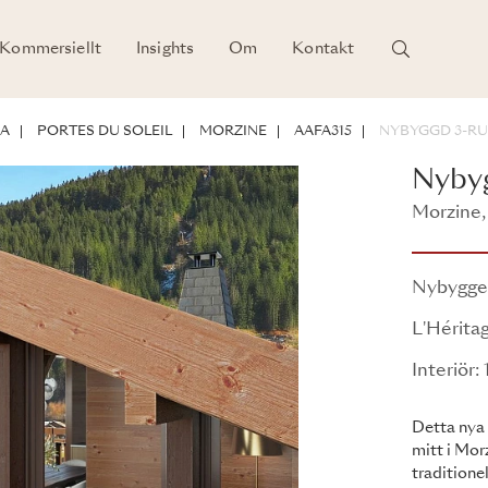
Kommersiellt
Insights
Om
Kontakt
HETER
NA
PORTES DU SOLEIL
MORZINE
AAFA315
NYBYGGD 3-R
Nyby
Morzine, 
L'Héritag
Nybygg
L'Hérita
Interiör:
Detta nya 
mitt i Mo
traditione