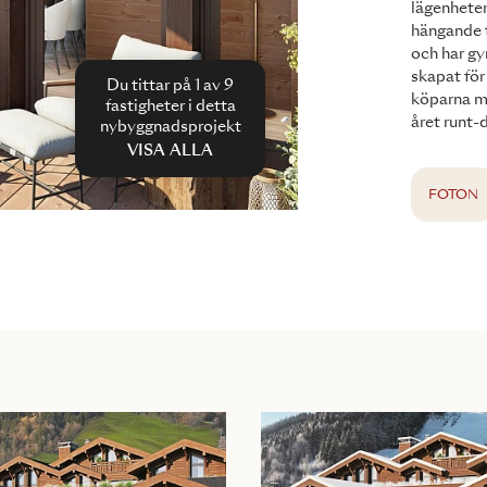
lägenheter
hängande t
och har gy
skapat för
Du tittar på 1 av
9
köparna mö
fastigheter i detta
året runt-
nybyggnadsprojekt
VISA ALLA
FOTON