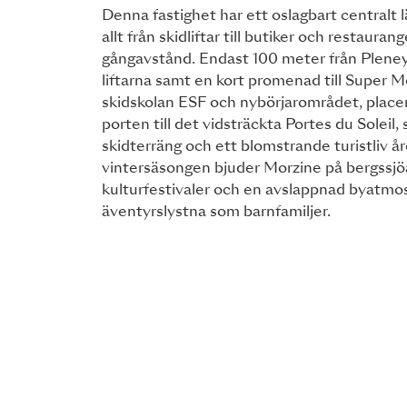
Denna fastighet har ett oslagbart centralt 
allt från skidliftar till butiker och restaura
gångavstånd. Endast 100 meter från Plene
liftarna samt en kort promenad till Super 
skidskolan ESF och nybörjarområdet, placer
porten till det vidsträckta Portes du Solei
skidterräng och ett blomstrande turistliv å
vintersäsongen bjuder Morzine på bergssjöa
kulturfestivaler och en avslappnad byatmos
äventyrslystna som barnfamiljer.