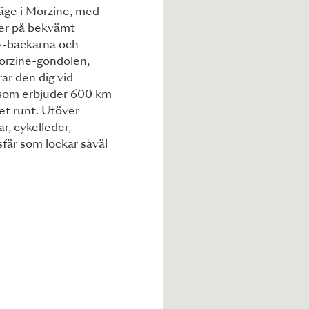
läge i Morzine, med
nger på bekvämt
y-backarna och
Morzine-gondolen,
ar den dig vid
l, som erbjuder 600 km
ret runt. Utöver
r, cykelleder,
fär som lockar såväl