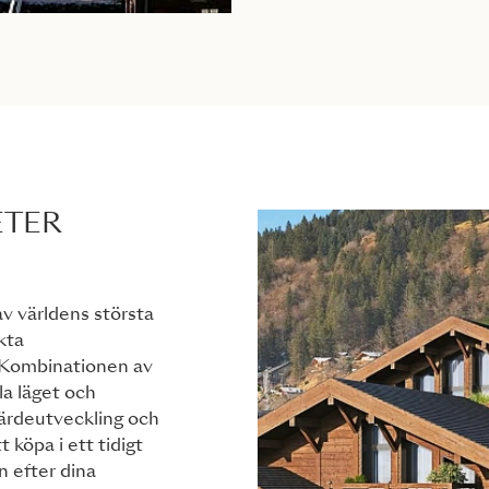
ETER
 av världens största
kta
. Kombinationen av
la läget och
ärdeutveckling och
 köpa i ett tidigt
n efter dina