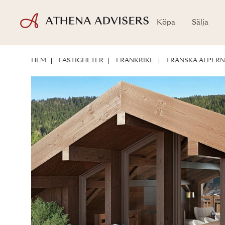
Köpa
Sälja
PLANRITNINGAR
LÄGE
OM BOSTADEN
INVESTERINGSMÖJLIG
HEM
FASTIGHETER
FRANKRIKE
FRANSKA ALPER