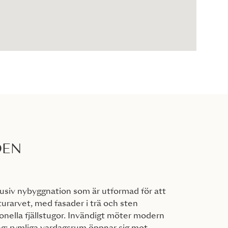
DEN
lusiv nybyggnation som är utformad för att
turarvet, med fasader i trä och sten
ionella fjällstugor. Invändigt möter modern