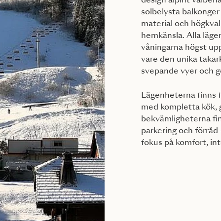
design alpint välbeh
solbelysta balkonger
material och högkval
hemkänsla. Alla läge
våningarna högst up
vare den unika takar
svepande vyer och g
Lägenheterna finns fr
med kompletta kök, g
bekvämligheterna fin
parkering och förråd
fokus på komfort, int