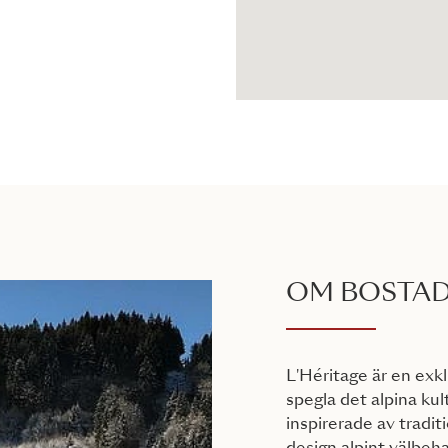
OM BOSTA
L'Héritage är en exk
spegla det alpina kul
inspirerade av tradit