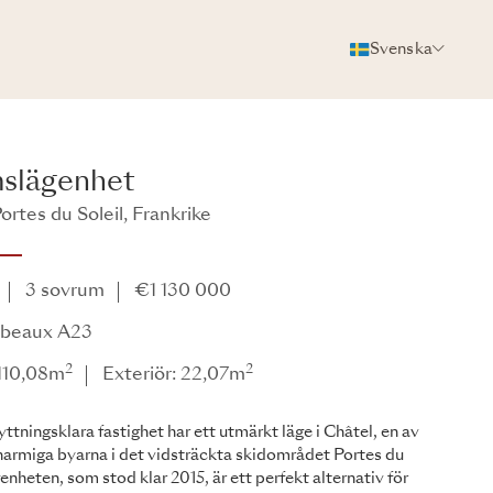
Svenska
FOTON
BROSCHYR
DELA
slägenhet
ortes du Soleil, Frankrike
3 sovrum
€1 130 000
mbeaux A23
2
2
 110,08m
Exteriör: 22,07m
yttningsklara fastighet har ett utmärkt läge i Châtel, en av
armiga byarna i det vidsträckta skidområdet Portes du
genheten, som stod klar 2015, är ett perfekt alternativ för