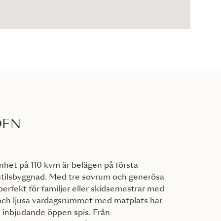
DEN
het på 110 kvm är belägen på första
tstilsbyggnad. Med tre sovrum och generösa
perfekt för familjer eller skidsemestrar med
 och ljusa vardagsrummet med matplats har
 inbjudande öppen spis. Från