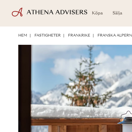
Köpa
Sälja
PLANRITNINGAR
LÄGE
OM BOSTADEN
INVESTERINGSMÖJLIG
HEM
FASTIGHETER
FRANKRIKE
FRANSKA ALPER