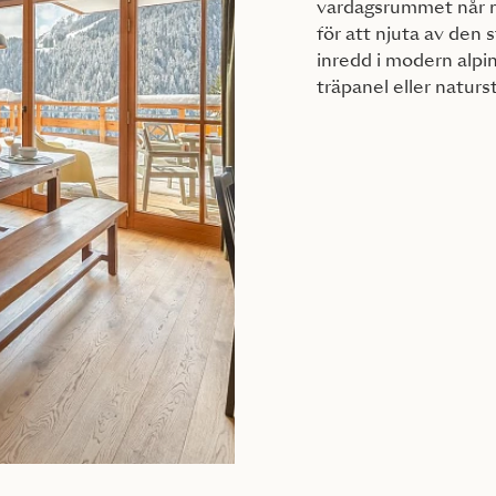
vardagsrummet når ma
för att njuta av den 
inredd i modern alpin
träpanel eller naturs