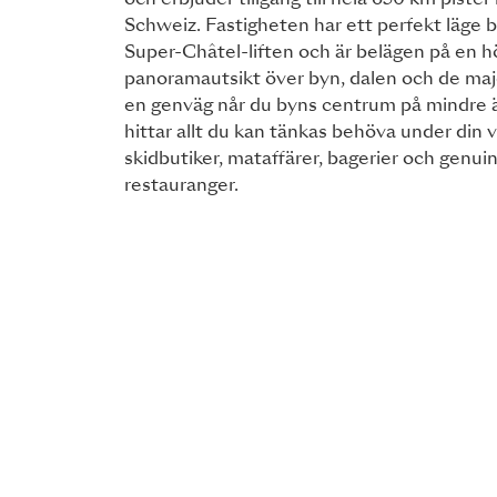
och erbjuder tillgång till hela 650 km pister
Schweiz. Fastigheten har ett perfekt läge 
Super-Châtel-liften och är belägen på en h
panoramautsikt över byn, dalen och de maj
en genväg når du byns centrum på mindre ä
hittar allt du kan tänkas behöva under din v
skidbutiker, mataffärer, bagerier och genui
restauranger.