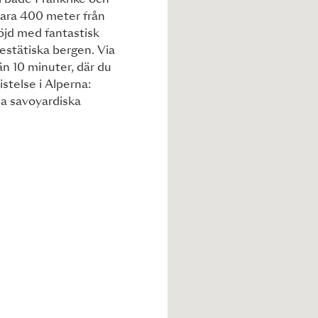
 i både Frankrike och
bara 400 meter från
öjd med fantastisk
estätiska bergen. Via
n 10 minuter, där du
istelse i Alperna:
na savoyardiska