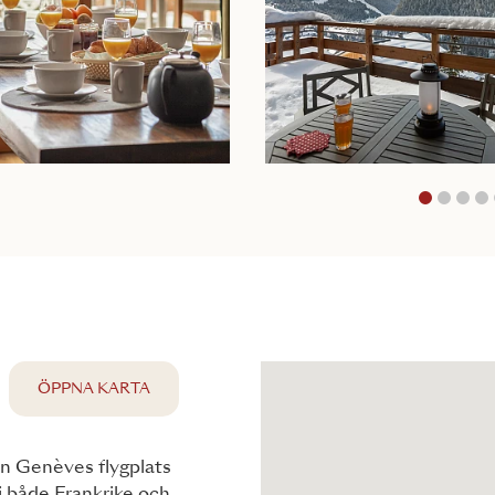
1
ÖPPNA KARTA
ån Genèves flygplats