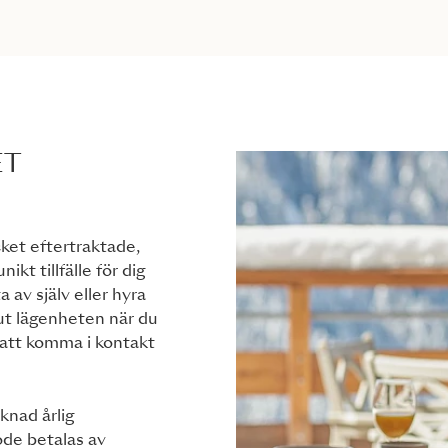
ET
cket eftertraktade,
ikt tillfälle för dig
 av själv eller hyra
 ut lägenheten när du
a att komma i kontakt
knad årlig
ode betalas av