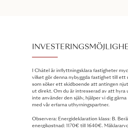
INVESTERINGSMÖJLIGH
I Châtel är inflyttningsklara fastigheter my
vilket gör denna nybyggda fastighet till ett un
som söker ett skidboende att antingen njuta
ut direkt. Om du är intresserad av att hyra
inte använder den själv, hjälper vi dig gärn
med vår erfarna uthyrningspartner.
Observera: Energideklaration klass: B. Berä
energikostnad: 1170€ till 1640€. Mäklararv