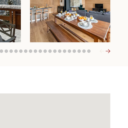
2
3
4
5
6
7
8
9
10
11
12
13
14
15
16
17
18
19
20
21
22
23