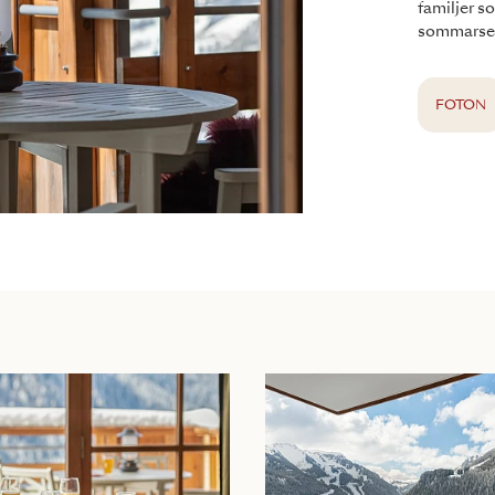
familjer s
sommarsem
FOTON