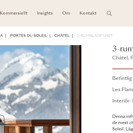
Kommersiellt
Insights
Om
Kontakt
HETER
NA
PORTES DU SOLEIL
CHÂTEL
3-RUMSLÄGENHET
3-rum
Châtel, P
Befintlig
Les Fla
Interiör:
Denna infl
de mest ch
Soleil. Lä