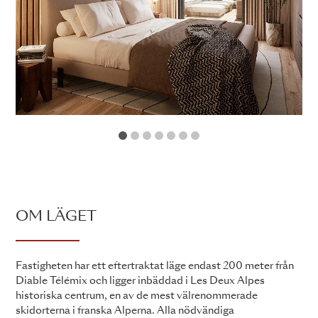
1
2
3
4
5
6
7
OM LÄGET
Fastigheten har ett eftertraktat läge endast 200 meter från
Diable Télémix och ligger inbäddad i Les Deux Alpes
historiska centrum, en av de mest välrenommerade
skidorterna i franska Alperna. Alla nödvändiga