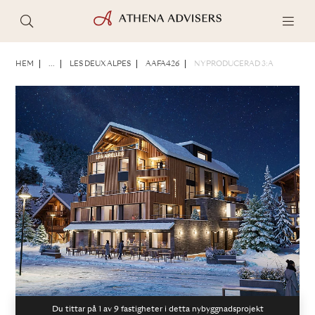
FOTON
BROSCHYR
DELA
HEM
...
LES DEUX ALPES
AAFA426
NYPRODUCERAD 3:A
Du tittar på 1 av
9
fastigheter i detta nybyggnadsprojekt