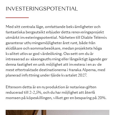
INVESTERINGSPOTENTIAL
Med sitt centrala läge, omfattande bekvämligheter och
fantastiska bergsutsikt erbjuder detta renoveringsprojekt
utmärkt investeringspotential. Närheten till Diable Télémix
garanterar uthyrningsmöjligheter året runt, både från
skidåkare och sommarbesökare, medan projektets höga
kvalitet utlovar god värdeökning. Oavsett om du är
intresserad av säsongsuthyrning eller långsiktigt ägande ger
denna fastighet en unik möjlighet att investera i en av de
mest eftertraktade destinationerna i franska Alperna, med
planerad inflyttning under fjärde kvartalet 2027.
Eftersom detta är en nyproduktion är notarieavgiften
reducerad till 2-2,5%, och du har möjlighet att återfå
momsen på köpeskillingen, vilket ger en besparing på 20%.