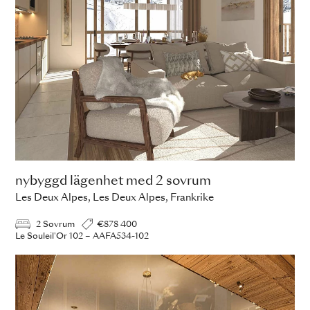
nybyggd lägenhet med 2 sovrum
Les Deux Alpes, Les Deux Alpes, Frankrike
2 Sovrum
€878 400
Le Souleil'Or 102 – AAFA534-102