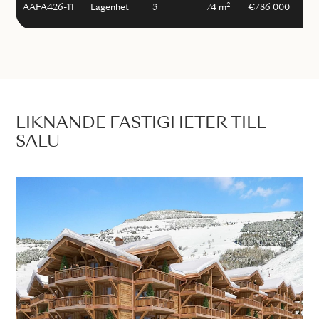
2
AAFA426-11
Lägenhet
3
74 m
€786 000
LIKNANDE FASTIGHETER TILL
SALU