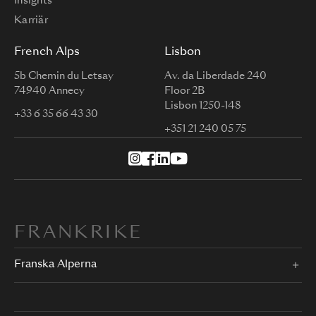
Insights
Karriär
French Alps
Lisbon
5b Chemin du Letsay
Av. da Liberdade 240
74940 Annecy
Floor 2B
Lisbon 1250-148
+33 6 35 66 43 30
+351 21 240 05 75
FRANKRIKE
Franska Alperna