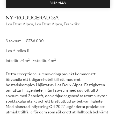
VISA ALLA
NYPRODUCERAD 3:A
Les Deux Alpes, Les Deux Alpes, Frankrike
Les Airelles
3 sovrum
€786 000
Les Airelles 11
2
2
Interiör: 74m
Exteriör: 4m
Detta exceptionella renoveringsprojekt kommer att
förvandla ett tidigare hotell till ett modernt
bostadskomplex i hjärtat av Les Deux Alpes. Fastigheten
omfattar 11 lägenheter, från 1 sovrum med sovloft till 3
sovrum med 2 sovloft, och erbjuder generösa utomhusytor,
spektakulär utsikt och ett brett utbud av bekvämligheter.
Med planerad inflyttning Q4 2027 utgör detta projekt ett
utmärkt tillfälle för dem som söker ett stilfullt och bekvämt