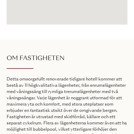
OM FASTIGHETEN
Detta omsorgsfullt renoverade tidigare hotell kommer att
bestå av 11 högkvalitativa lägenheter, från enrumslägenheter
med våningssäng till rymliga trerumslägenheter med två
våningssängar. Varje lägenhet är noggrant utformad för att
maximera yta och komfort, med stora uteplatser som
erbjuder en fantastisk utsikt över de omgivande bergen.
Fastigheten är utrustad med skidförråd, källare och ett
separat cykelrum. Flera av lägenheterna kommer även att ha
möjlighet till bubbelpool, vilket ytterligare förhöjer den