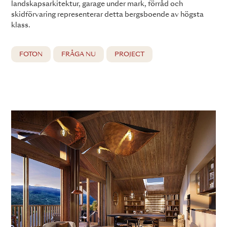
landskapsarkitektur, garage under mark, förråd och
skidförvaring representerar detta bergsboende av högsta
klass.
FOTON
FRÅGA NU
PROJECT