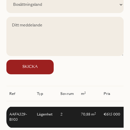
SKICKA
2
Ref
Typ
Sovrum
m
Pris
2
AAFA329-
Lägenhet
2
70,88 m
€615 000
B103