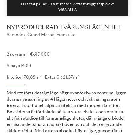
Du tittar på 1 av
29
fastigheter i detta nybyggnadsprojekt
VISA ALLA
NYPRODUCERAD TVÅRUMSLÄGENHET
Samoëns, Grand Massif, Frankrike
Sinaya
2 sovrum
€615 000
Sinaya B103
2
2
Interiör: 70,88m
Exteriör: 21,37m
Med ett förstklassigt läge högt ovanför byns centrum ligger
denna nya samling av 41 lägenheter och takvåningar som
förenar traditionell alpin arkitektur med modern komfort.
Bostäderna är fördelade på fyra stora chalets och omfattar
allt från studios till femrumslägenheter, där många erbjuder
en hisnande panoramautsikt över byn och det omgivande
skidområdet. Med ortens absolut bästa läge, genomtänkt