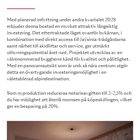
Med planerad inflyttning under andra kvartalet 2028
erbjuder denna bostad en mycket attraktiv långsiktig
investering. Det eftertraktade läget ovanför bykärnan, i
kombination med direkt access till Jaÿsinia-trädgårdarna
samt närhet till skidliftar och service, ger utmärkt
uthyrningspotential året runt. Projektet utvecklas av en
välrenommerad byggherre känd för kvalitet och pålitlighet.
Med en panoramautsikt som är unik så nära centrum utgör
detta en övertygande investeringsmöjlighet i en
väletablerad alpindestination.
Som nyproduktion reduceras notarieavgiften till 2-2,5% och
du har möjlighet att återfå momsen på köpeskillingen, vilket
ger en besparing på 20%.