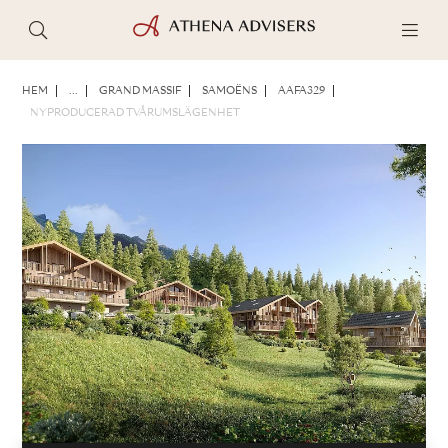
FOTON
BROSCHYR
DELA
HEM
...
GRAND MASSIF
SAMOËNS
AAFA329
NYPRODUCERAD TVÅRUMSLÄGENHET