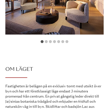
1
2
3
4
5
6
7
OM LÄGET
Fastigheten är belägen på en exklusiv tomt med utsikt över
byn och har ett förstklassigt läge endast 3 minuters
promenad från centrum. En privat gångstig leder direkt till
Jaÿsinias botaniska trädgård och erbjuder en fridfull och
naturskön väg in till byn. Skidliftar och badsjön Lac aux