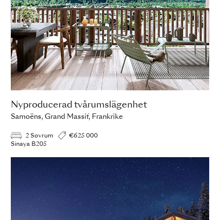
Nyproducerad tvårumslägenhet
Samoëns, Grand Massif, Frankrike
2 Sovrum
€625 000
Sinaya B205