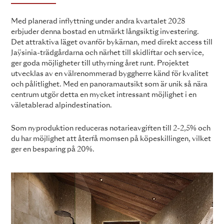
Med planerad inflyttning under andra kvartalet 2028
erbjuder denna bostad en utmärkt långsiktig investering.
Det attraktiva läget ovanför bykärnan, med direkt access till
Jaÿsinia-trädgårdarna och närhet till skidliftar och service,
ger goda möjligheter till uthyrning året runt. Projektet
utvecklas av en välrenommerad byggherre känd för kvalitet
och pålitlighet. Med en panoramautsikt som är unik så nära
centrum utgör detta en mycket intressant möjlighet i en
väletablerad alpindestination.
Som nyproduktion reduceras notarieavgiften till 2-2,5% och
du har möjlighet att återfå momsen på köpeskillingen, vilket
ger en besparing på 20%.