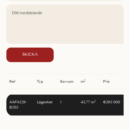
SKICKA
2
Ref
Typ
Sovrum
m
Pris
2
AAFA329-
Lägenhet
1
43,77 m
€395 000
B203