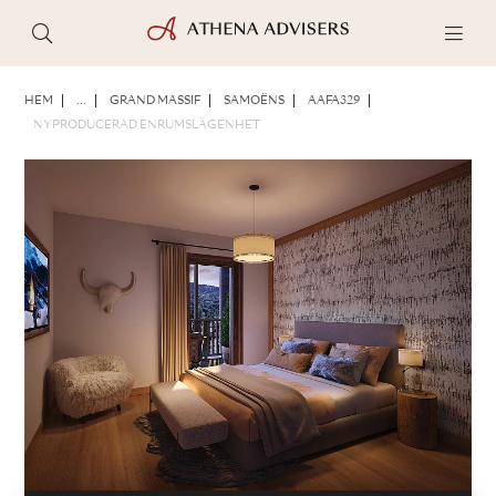
FOTON
BROSCHYR
DELA
HEM
...
GRAND MASSIF
SAMOËNS
AAFA329
NYPRODUCERAD ENRUMSLÄGENHET