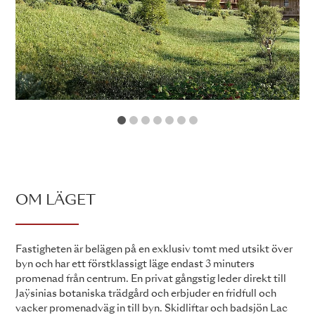
1
2
3
4
5
6
7
OM LÄGET
Fastigheten är belägen på en exklusiv tomt med utsikt över
byn och har ett förstklassigt läge endast 3 minuters
promenad från centrum. En privat gångstig leder direkt till
Jaÿsinias botaniska trädgård och erbjuder en fridfull och
vacker promenadväg in till byn. Skidliftar och badsjön Lac