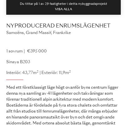
Du tittar på 1 av
29
fastigheter i detta nybyggnadsprojekt
VISA ALLA
NYPRODUCERAD ENRUMSLÄGENHET
Samoëns, Grand Massif, Frankrike
Sinaya
1 sovrum
€395 000
Sinaya B203
2
2
Interiör: 43,77m
Exteriör: 11,9m
Med ett förstklassigt läge högt ovanför byns centrum ligger
denna nya samling av 41 lägenheter och takvåningar som
förenar traditionell alpin arkitektur med modern komfort.
Bostäderna är fördelade på fyra stora chalets och omfattar
allt från studios till femrumslägenheter, där många erbjuder
en hisnande panoramautsikt över byn och det omgivande
skidområdet. Med ortens absolut bästa läge, genomtänkt