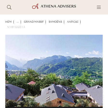
FOTON
BROSCHYR
DELA
HEM
...
GRAND MASSIF
SAMOËNS
AAFA265
NYBYGGD 1:A