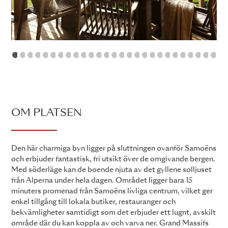
1
2
3
4
5
6
7
8
9
10
11
12
13
14
15
16
17
18
19
20
21
22
23
24
OM PLATSEN
Den här charmiga byn ligger på sluttningen ovanför Samoëns
och erbjuder fantastisk, fri utsikt över de omgivande bergen.
Med söderläge kan de boende njuta av det gyllene solljuset
från Alperna under hela dagen. Området ligger bara 15
minuters promenad från Samoëns livliga centrum, vilket ger
enkel tillgång till lokala butiker, restauranger och
bekvämligheter samtidigt som det erbjuder ett lugnt, avskilt
område där du kan koppla av och varva ner. Grand Massifs