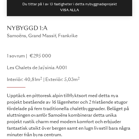
Du tittar på 1 av
13
fastigheter i detta nybyggnadsprojekt
VISA ALLA
NYBYGGD 1:A
Samoëns, Grand Massif, Frankrike
Les Chalets de Jaÿsinia
1 sovrum
€295 000
Les Chalets de Jaÿsinia A001
2
2
Interiör: 40,81m
Exteriör: 5,03m
Upptäck en pittoresk alpin tillflyktsort med detta nya
projekt bestående av 16 lägenheter och 2 fristående stugor
fördelade på fem traditionella chalétbyggnader. Beläget på
sluttningen ovanför Samoëns kombinerar detta unika
projekt rustik charm med modern komfort och erbjuder
fantastisk utsikt över bergen samt en lugn livsstil bara några
minuter från byns centrum.