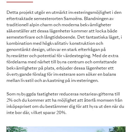
Detta projekt utgör en utmärkt investeringsmöjlighet i den
eftertraktade semesterorten Samoëns. Blandningen av
traditionell alpin charm och moderna bekvämligheter
säkerställer att dessa lägenheter kommer att locka både
semesterfirare och långtidsboende. Det fantastiska läget, i
kombination med högkvalitativ konstruktion och
genomtänkt design, utlovar en stark efterfrågan på
hyresrätter och potential för värdestegring. Med de extra
fördelarna med närhet till byns centrum och omfattande
bekvämligheter på plats, erbjuder dessa lägenheter ett
övertygande förslag för investerare som söker en balans
mellan livsstil och avkastning på investeringen.
Som nybyggda fastigheter reduceras notarieavgifterna till
2% och du kommer att ha möjlighet att återfå momsen från
inköpspriset om du bestämmer dig för att hyra ut den när du
inte bor där, vilket sparar 20%.