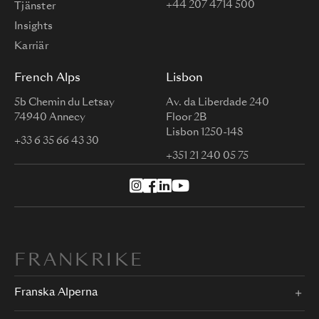
+44 207 4714 500
Tjänster
Insights
Karriär
French Alps
Lisbon
5b Chemin du Letsay
Av. da Liberdade 240
74940 Annecy
Floor 2B
Lisbon 1250-148
+33 6 35 66 43 30
+351 21 240 05 75
FRANKRIKE
Franska Alperna