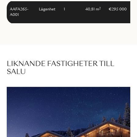
2
AAFA265-
Lägenhet
1
40,81 m
€295 000
A001
LIKNANDE FASTIGHETER TILL
SALU