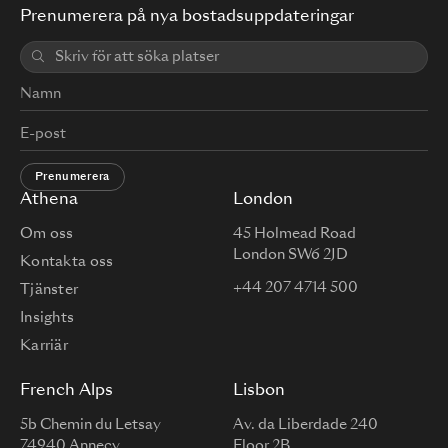
Prenumerera på nya bostadsuppdateringar
Prenumerera
Athena
London
Om oss
45 Holmead Road
London SW6 2JD
Kontakta oss
+44 207 4714 500
Tjänster
Insights
Karriär
French Alps
Lisbon
5b Chemin du Letsay
Av. da Liberdade 240
74940 Annecy
Floor 2B