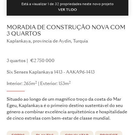
Está a visualizar 1 de
32
propriedades neste novo projeto
VER TUDO
MORADIA DE CONSTRUÇÃO NOVA COM
3 QUARTOS
Kaplankaya, província de Aydin, Turquia
Kaplankaya - AAKA96
3 quartos
€2 750 000
Six Senses Kaplankaya 1413 - AAKA96-1413
2
2
Interior: 265m
Exterior: 153m
Situado ao longo de um magnífico troço da costa do Mar
Egeu, Kaplankaya é o primeiro destino sustentável do seu
género a combinar excelência arquitetónica e hospitalidade
de cinco estrelas com bem-estar de classe mundial.