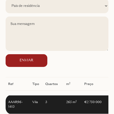
ENVIAR
2
Ref
Tipo
Quartos
m
Preço
I
2
AAAR96-
Vila
3
265 m
€2 750 000
1413