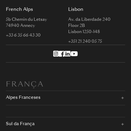
French Alps
Lisbon
5b Chemin du Letsay
Av. da Liberdade 240
74940 Annecy
Floor 2B
Lisbon 1250-148
+33 6 35 66 43 30
+351 21 240 05 75
FRANÇA
Alpes Franceses
Sul da França