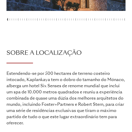
1
2
3
4
5
6
7
8
9
10
11
12
13
14
15
16
17
18
19
20
21
22
23
24
25
26
27
28
29
30
31
32
33
34
35
36
37
38
39
40
41
42
43
44
45
46
47
48
4
5
SOBRE A LOCALIZAÇÃO
Estendendo-se por 500 hectares de terreno costeiro
intocado, Kaplankaya tem o dobro do tamanho do Mónaco,
alberga um hotel Six Senses de renome mundial que inclui
um spa de 10.000 metros quadrados e reuniu a experiência
combinada de quase uma dúzia dos melhores arquitetos do
mundo, incluindo Foster+Partners e Robert Stern, para criar
uma série de residências exclusivas que tiram o máximo
partido de tudo o que este lugar extraordinário tem para
oferecer.