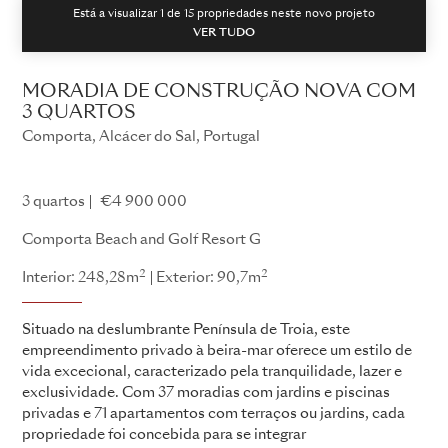
Está a visualizar 1 de
15
propriedades neste novo projeto
VER TUDO
MORADIA DE CONSTRUÇÃO NOVA COM
3 QUARTOS
Comporta, Alcácer do Sal, Portugal
Comporta Beach and Golf Resort
3 quartos
€4 900 000
Comporta Beach and Golf Resort G
2
2
Interior: 248,28m
Exterior: 90,7m
Situado na deslumbrante Península de Troia, este
empreendimento privado à beira-mar oferece um estilo de
vida excecional, caracterizado pela tranquilidade, lazer e
exclusividade. Com 37 moradias com jardins e piscinas
privadas e 71 apartamentos com terraços ou jardins, cada
propriedade foi concebida para se integrar