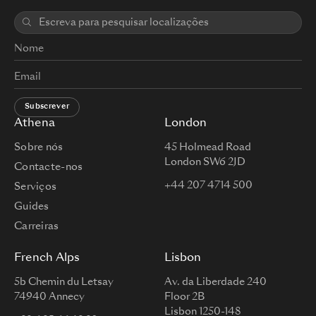
Subscrever
Athena
London
Sobre nós
45 Holmead Road
London SW6 2JD
Contacte-nos
+44 207 4714 500
Serviços
Guides
Carreiras
French Alps
Lisbon
5b Chemin du Letsay
Av. da Liberdade 240
74940 Annecy
Floor 2B
Lisbon 1250-148