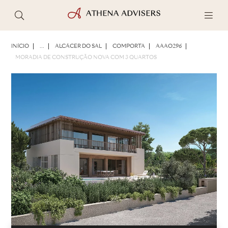
FOTOS
BROCHURA
COMPARTILHAR
INÍCIO
...
ALCÁCER DO SAL
COMPORTA
AAAO296
MORADIA DE CONSTRUÇÃO NOVA COM 3 QUARTOS