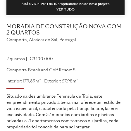
Está a visualizar 1 de
15
propriedades neste novo projeto
VER TUDO
MORADIA DE CONSTRUÇÃO NOVA COM
2 QUARTOS
Comporta, Alcácer do Sal, Portugal
Comporta Beach and Golf Resort
2 quartos
€3 100 000
Comporta Beach and Golf Resort S
2
2
Interior: 179,89m
Exterior: 57,98m
Situado na deslumbrante Península de Troia, este
empreendimento privado à beira-mar oferece um estilo de
vida excecional, caracterizado pela tranquilidade, lazer e
exclusividade. Com 37 moradias com jardins e piscinas
privadas e 71 apartamentos com terraços ou jardins, cada
propriedade foi concebida para se integrar