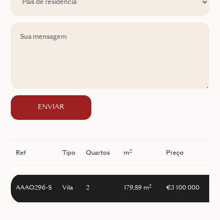
ENVIAR
2
Ref
Tipo
Quartos
m
Preço
I
2
AAAO296-S
Vila
2
179,89 m
€3 100 000