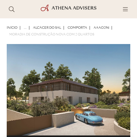
FOTOS
BROCHURA
COMPARTILHAR
INÍCIO
...
ALCÁCER DO SAL
COMPORTA
AAAO296
MORADIA DE CONSTRUÇÃO NOVA COM 2 QUARTOS