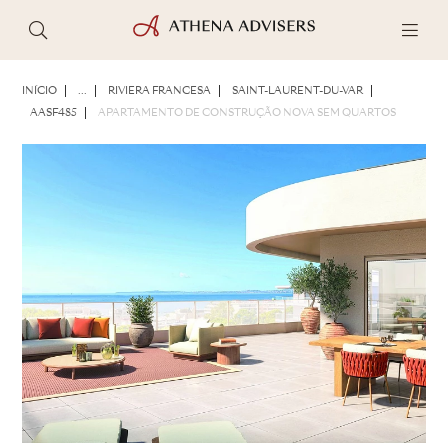
FOTOS
BROCHURA
COMPARTILHAR
INÍCIO
...
RIVIERA FRANCESA
SAINT-LAURENT-DU-VAR
AASF485
APARTAMENTO DE CONSTRUÇÃO NOVA SEM QUARTOS