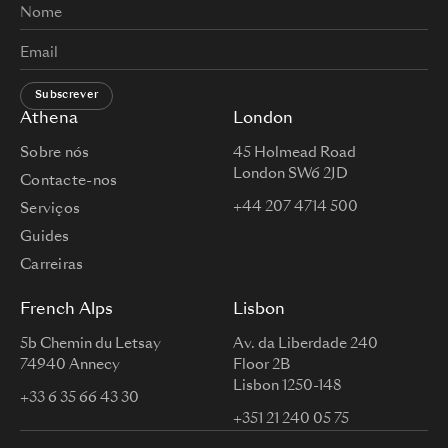
Subscrever
Athena
London
Sobre nós
45 Holmead Road
London SW6 2JD
Contacte-nos
+44 207 4714 500
Serviços
Guides
Carreiras
French Alps
Lisbon
5b Chemin du Letsay
Av. da Liberdade 240
74940 Annecy
Floor 2B
Lisbon 1250-148
+33 6 35 66 43 30
+351 21 240 05 75