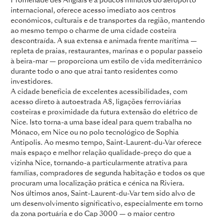
Promenade des Anglais e a poucos minutos do aeroporto
internacional, oferece acesso imediato aos centros
económicos, culturais e de transportes da região, mantendo
ao mesmo tempo o charme de uma cidade costeira
descontraída. A sua extensa e animada frente marítima —
repleta de praias, restaurantes, marinas e o popular passeio
à beira-mar — proporciona um estilo de vida mediterrânico
durante todo o ano que atrai tanto residentes como
investidores.
A cidade beneficia de excelentes acessibilidades, com
acesso direto à autoestrada A8, ligações ferroviárias
costeiras e proximidade da futura extensão do elétrico de
Nice. Isto torna-a uma base ideal para quem trabalha no
Mónaco, em Nice ou no polo tecnológico de Sophia
Antipolis. Ao mesmo tempo, Saint-Laurent-du-Var oferece
mais espaço e melhor relação qualidade-preço do que a
vizinha Nice, tornando-a particularmente atrativa para
famílias, compradores de segunda habitação e todos os que
procuram uma localização prática e cénica na Riviera.
Nos últimos anos, Saint-Laurent-du-Var tem sido alvo de
um desenvolvimento significativo, especialmente em torno
da zona portuária e do Cap 3000 — o maior centro