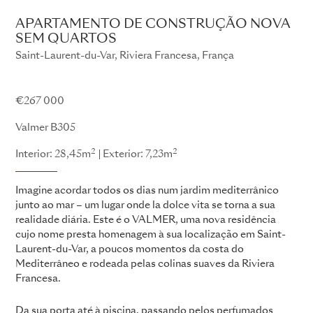
APARTAMENTO DE CONSTRUÇÃO NOVA
SEM QUARTOS
Saint-Laurent-du-Var, Riviera Francesa, França
Valmer
€267 000
Valmer B305
2
2
Interior: 28,45m
Exterior: 7,23m
Imagine acordar todos os dias num jardim mediterrânico
junto ao mar – um lugar onde la dolce vita se torna a sua
realidade diária. Este é o VALMER, uma nova residência
cujo nome presta homenagem à sua localização em Saint-
Laurent-du-Var, a poucos momentos da costa do
Mediterrâneo e rodeada pelas colinas suaves da Riviera
Francesa.
Da sua porta até à piscina, passando pelos perfumados