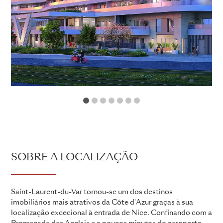
1
2
3
4
5
6
7
SOBRE A LOCALIZAÇÃO
Saint-Laurent-du-Var tornou-se um dos destinos
imobiliários mais atrativos da Côte d'Azur graças à sua
localização excecional à entrada de Nice. Confinando com a