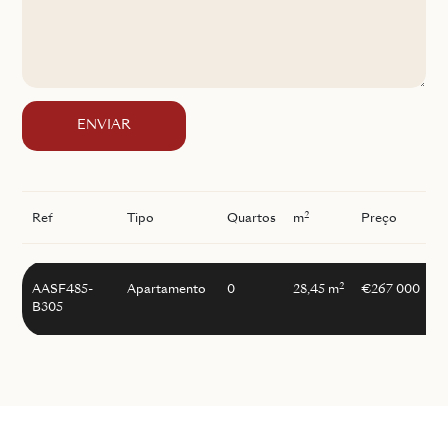
ENVIAR
2
Ref
Tipo
Quartos
m
Preço
I
2
AASF485-
Apartamento
0
28,45 m
€267 000
B305