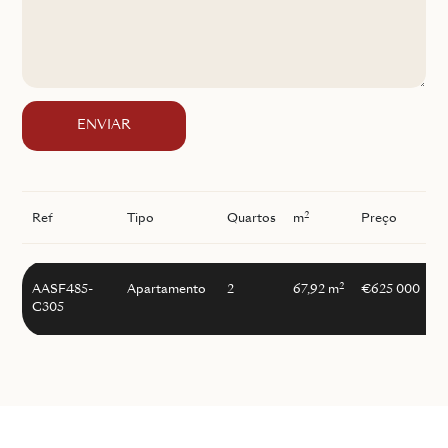
ENVIAR
2
Ref
Tipo
Quartos
m
Preço
I
2
AASF485-
Apartamento
2
67,92 m
€625 000
C305