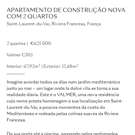
APARTAMENTO DE CONSTRUÇÃO NOVA
COM 2 QUARTOS
Saint-Laurent-du-Var, Riviera Francesa, França
Valmer
2 quartos
€625 000
Valmer C305
2
2
Interior: 67,92m
Exterior: 12,68m
Imagine acordar todos os dias num jardim mediterrânico
junto ao mar – um lugar onde la dolce vita se torna a sua
realidade diária. Este é o VALMER, uma nova residência
cujo nome presta homenagem à sua localização em Saint-
Laurent-du-Var, a poucos momentos da costa do
Mediterrâneo e rodeada pelas colinas suaves da Riviera
Francesa.
Da sua porta até à piscina, passando pelos perfumados