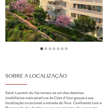
1
2
3
4
5
6
7
SOBRE A LOCALIZAÇÃO
Saint-Laurent-du-Var tornou-se um dos destinos
imobiliários mais atrativos da Côte d'Azur graças à sua
localização excecional à entrada de Nice. Confinante com a