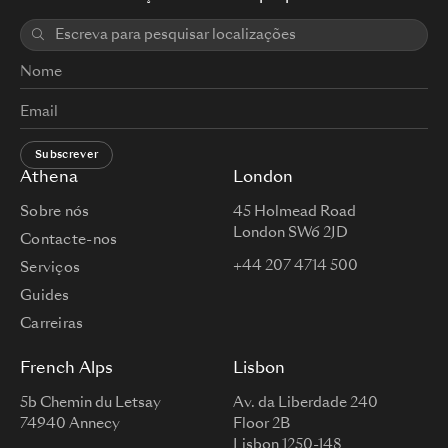
Subscrever
Athena
London
Sobre nós
45 Holmead Road
London SW6 2JD
Contacte-nos
+44 207 4714 500
Serviços
Guides
Carreiras
French Alps
Lisbon
5b Chemin du Letsay
Av. da Liberdade 240
74940 Annecy
Floor 2B
Lisbon 1250-148