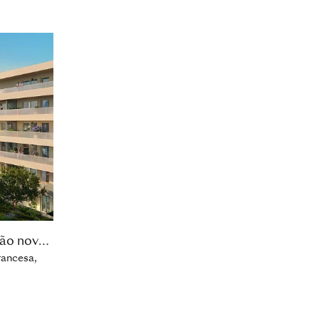
apartamento de construção nova com 1 quarto
rancesa,