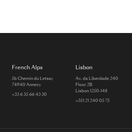
French Alps
Lisbon
5b Chemin du Letsay
Av. da Liberdade 240
74940 Annecy
Floor 2B
Lisbon 1250-148
+33 6 35 66 43 30
+351 21 240 05 75