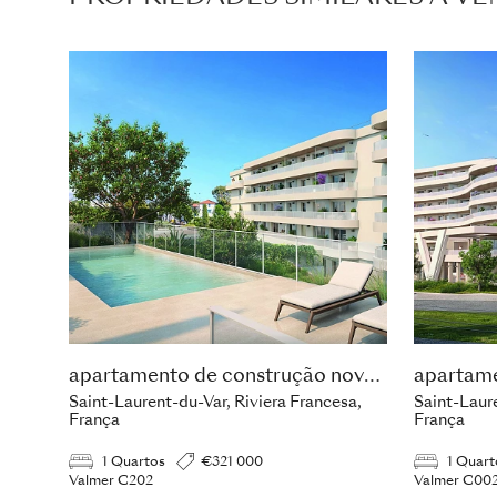
apartamento de construção nova com 1 quarto
Saint-Laurent-du-Var, Riviera Francesa,
Saint-Laure
França
França
1 Quartos
€321 000
1 Quart
Valmer C202
Valmer C00