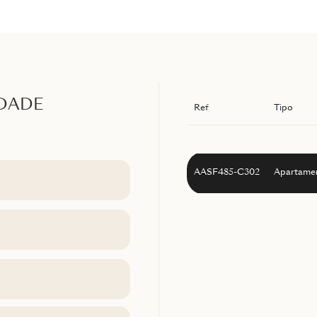
EDADE
Ref
Tipo
AASF485-C302
Apartame