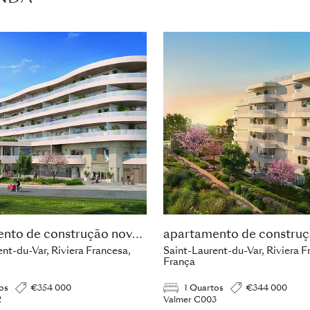
apartamento de construção nova com 1 quarto
nt-du-Var, Riviera Francesa,
Saint-Laurent-du-Var, Riviera F
França
os
€354 000
1 Quartos
€344 000
2
Valmer C003