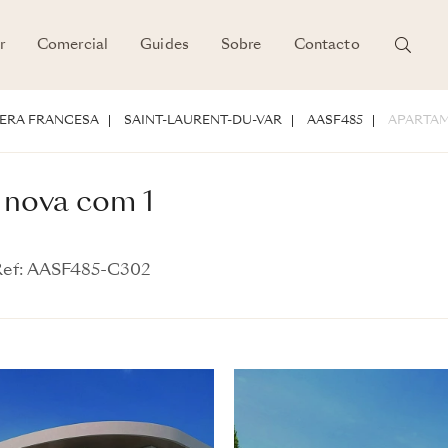
r
Comercial
Guides
Sobre
Contacto
DETALHES
IERA FRANCESA
SAINT-LAURENT-DU-VAR
AASF485
APARTAM
 nova com 1
ef: AASF485-C302