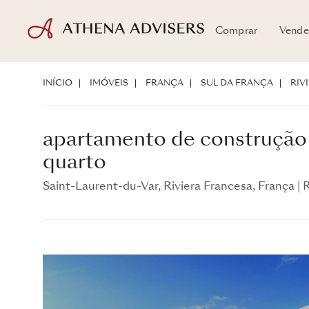
Comprar
Vende
apartamento de construção nova com 1
quarto
INÍCIO
IMÓVEIS
FRANÇA
SUL DA FRANÇA
RIV
Saint-Laurent-du-Var, Riviera Francesa, França
|
Ref:
AASF485-C302
apartamento de construção
quarto
Saint-Laurent-du-Var, Riviera Francesa, França
|
R