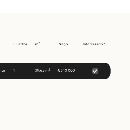
2
Quartos
m
Preço
Interessado?
2
nto
1
39,65 m
€340 000