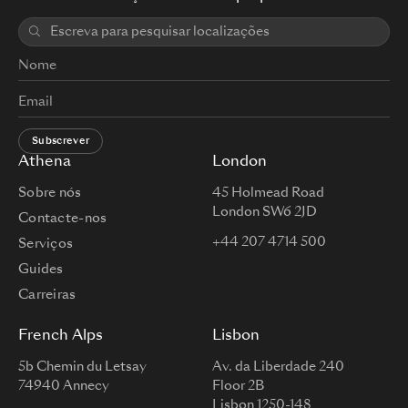
Subscrever
Athena
London
Sobre nós
45 Holmead Road
London SW6 2JD
Contacte-nos
+44 207 4714 500
Serviços
Guides
Carreiras
French Alps
Lisbon
5b Chemin du Letsay
Av. da Liberdade 240
74940 Annecy
Floor 2B
Lisbon 1250-148