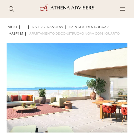
FOTOS
BROCHURA
COMPARTILHAR
INÍCIO
...
RIVIERA FRANCESA
SAINT-LAURENT-DU-VAR
AASF485
APARTAMENTO DE CONSTRUÇÃO NOVA COM 1 QUARTO