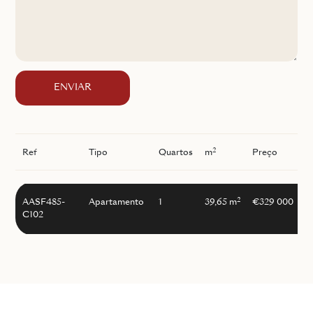
ENVIAR
2
Ref
Tipo
Quartos
m
Preço
I
2
AASF485-
Apartamento
1
39,65 m
€329 000
C102