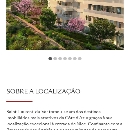
1
2
3
4
5
6
7
SOBRE A LOCALIZAÇÃO
Saint-Laurent-du-Var tornou-se um dos destinos
imobiliários mais atrativos da Côte d'Azur graças à sua
localização excecional à entrada de Nice. Confinante com a