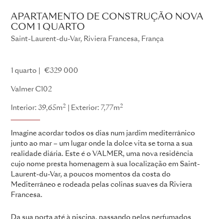
APARTAMENTO DE CONSTRUÇÃO NOVA
COM 1 QUARTO
Saint-Laurent-du-Var, Riviera Francesa, França
Valmer
1 quarto
€329 000
Valmer C102
2
2
Interior: 39,65m
Exterior: 7,77m
Imagine acordar todos os dias num jardim mediterrânico
junto ao mar – um lugar onde la dolce vita se torna a sua
realidade diária. Este é o VALMER, uma nova residência
cujo nome presta homenagem à sua localização em Saint-
Laurent-du-Var, a poucos momentos da costa do
Mediterrâneo e rodeada pelas colinas suaves da Riviera
Francesa.
Da sua porta até à piscina, passando pelos perfumados