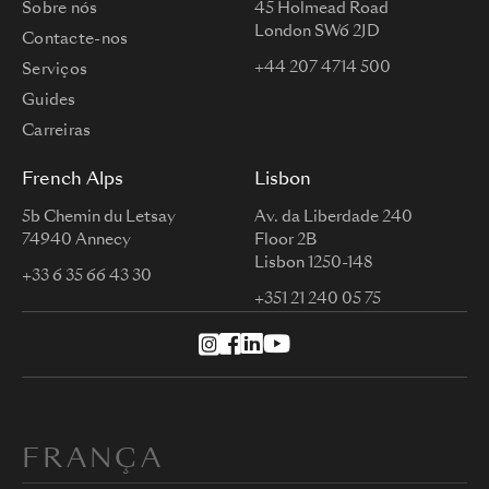
Sobre nós
45 Holmead Road
London SW6 2JD
Contacte-nos
+44 207 4714 500
Serviços
Guides
Carreiras
French Alps
Lisbon
5b Chemin du Letsay
Av. da Liberdade 240
74940 Annecy
Floor 2B
Lisbon 1250-148
+33 6 35 66 43 30
+351 21 240 05 75
FRANÇA