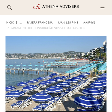
FOTOS
BROCHURA
COMPARTILHAR
INÍCIO
...
RIVIERA FRANCESA
JUAN-LES-PINS
AASF462
APARTAMENTO DE CONSTRUÇÃO NOVA COM 3 QUARTOS