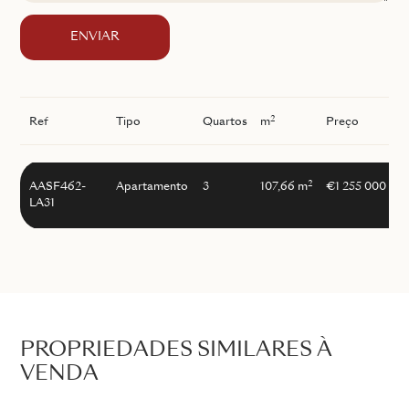
ENVIAR
2
Ref
Tipo
Quartos
m
Preço
I
2
AASF462-
Apartamento
3
107,66 m
€1 255 000
LA31
PROPRIEDADES SIMILARES À
VENDA