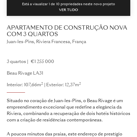
Está a visualizar 1 de
10
propriedades neste novo projeto
VER TUDO
APARTAMENTO DE CONSTRUÇÃO NOVA
COM 3 QUARTOS
Juan-les-Pins, Riviera Francesa, França
Beau Rivage
3 quartos
€1 255 000
Beau Rivage LA31
2
2
Interior: 107,66m
Exterior: 12,37m
Situado no coração de Juan-les-Pins, o Beau Rivage é um
empreendimento excecional que redefine a elegância da
Riviera, combinando a recuperação de dois hotéis históricos
com a criação de residências contemporâneas.
A poucos minutos das praias, este endereço de prestígio