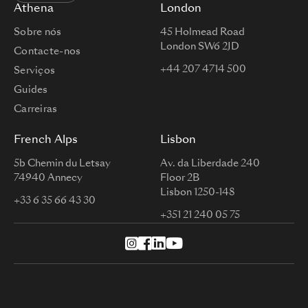
Athena
London
Sobre nós
45 Holmead Road
London SW6 2JD
Contacte-nos
+44 207 4714 500
Serviços
Guides
Carreiras
French Alps
Lisbon
5b Chemin du Letsay
Av. da Liberdade 240
74940 Annecy
Floor 2B
Lisbon 1250-148
+33 6 35 66 43 30
+351 21 240 05 75