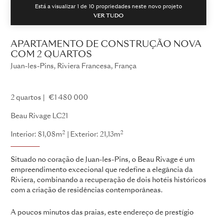
Está a visualizar 1 de
10
propriedades neste novo projeto
VER TUDO
APARTAMENTO DE CONSTRUÇÃO NOVA
COM 2 QUARTOS
Juan-les-Pins, Riviera Francesa, França
Beau Rivage
2 quartos
€1 480 000
Beau Rivage LC21
2
2
Interior: 81,08m
Exterior: 21,13m
Situado no coração de Juan-les-Pins, o Beau Rivage é um
empreendimento excecional que redefine a elegância da
Riviera, combinando a recuperação de dois hotéis históricos
com a criação de residências contemporâneas.
A poucos minutos das praias, este endereço de prestígio