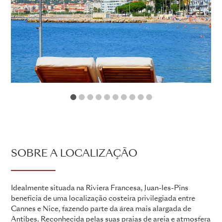
1
2
3
4
5
6
7
8
9
10
SOBRE A LOCALIZAÇÃO
Idealmente situada na Riviera Francesa, Juan-les-Pins
beneficia de uma localização costeira privilegiada entre
Cannes e Nice, fazendo parte da área mais alargada de
Antibes. Reconhecida pelas suas praias de areia e atmosfera