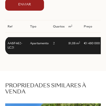
ENVIAR
2
Ref
Tipo
Quartos
m
Preço
I
2
AASF462-
Apartamento
2
81,08 m
€1 480 000
LC21
PROPRIEDADES SIMILARES À
VENDA