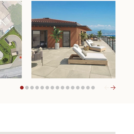
1
2
3
4
5
6
7
8
9
10
11
12
13
14
15