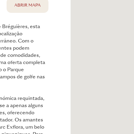
ABRIR MAPA
e Bréguières, esta
ocalização
errâneo. Com o
dentes podem
a de comodidades,
uma oferta completa
o o Parque
campos de golfe nas
nómica requintada,
se a apenas alguns
bes, oferecendo
ntador. Os amantes
rc Exflora, um belo