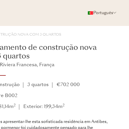
Português
FOTOS
BROCHURA
COMPARTILHAR
STRUÇÃO NOVA COM 3 QUARTOS
amento de construção nova
 quartos
 Riviera Francesa, França
a
nstrução
3 quartos
€702 000
re B002
2
2
 81,14m
Exterior: 199,34m
 apresentar-lhe esta sofisticada residência em Antibes,
 pormenor foi cuidadosamente pensado para lhe