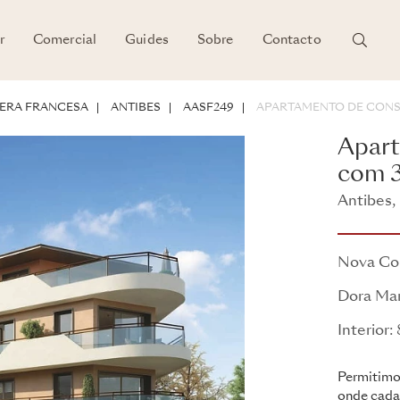
r
Comercial
Guides
Sobre
Contacto
ENTO
IERA FRANCESA
ANTIBES
AASF249
APARTAMENTO DE CON
Apart
com 3
Antibes,
Égua Dor
Nova Co
Dora Ma
Interior:
Permitimos
onde cada