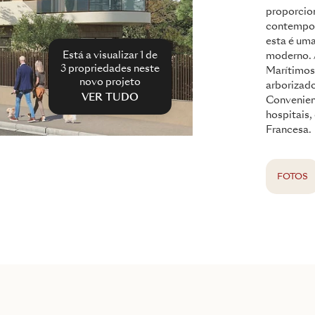
proporcio
contempor
esta é uma
Está a visualizar 1 de
moderno. 
3
propriedades neste
Marítimos,
novo projeto
arborizado
VER TUDO
Convenien
hospitais,
Francesa.
FOTOS