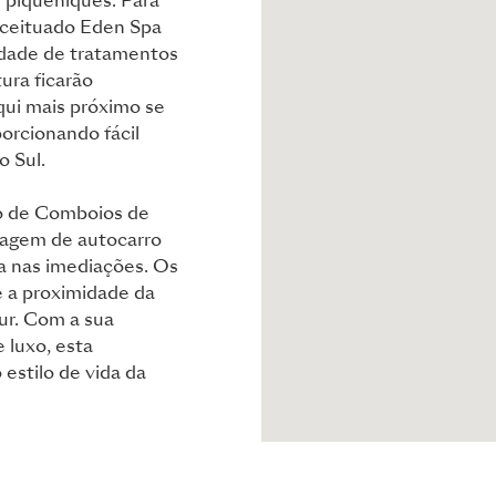
u piqueniques. Para
ceituado Eden Spa
edade de tratamentos
ura ficarão
squi mais próximo se
orcionando fácil
o Sul.
ão de Comboios de
aragem de autocarro
a nas imediações. Os
e a proximidade da
ur. Com a sua
 luxo, esta
estilo de vida da