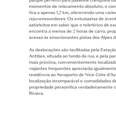
parque perfeito para passeios tranquilos o
momentos de relaxamento absoluto, o con
fica a apenas 1,2 km, oferecendo uma vari
rejuvenescedores. Os entusiastas de avent
satisfeitos em saber que o teleférico de e
encontra a menos de 2 horas de carro, prop
acesso às emocionantes pistas dos Alpes d
As deslocações são facilitadas pela Estaç
Antibes, situada ao fundo da rua, e pela p
mais próxima, convenientemente localizad
viajantes frequentes apreciarão igualment
residência ao Aeroporto de Nice Côte d'Az
localização incomparável e comodidades de
propriedade personifica verdadeiramente o 
Riviera.