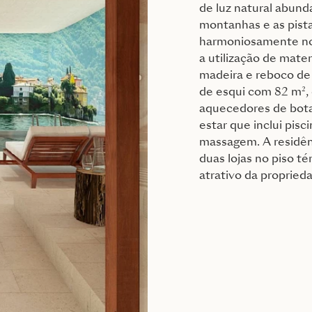
de luz natural abund
montanhas e as pista
harmoniosamente no 
a utilização de mater
madeira e reboco de 
de esqui com 82 m², 
aquecedores de bot
estar que inclui pisc
massagem. A residênc
duas lojas no piso 
atrativo da propried