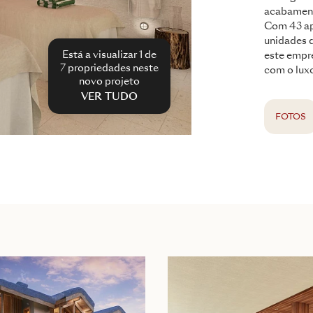
acabament
Com 43 ap
unidades d
Está a visualizar 1 de
este empr
7
propriedades neste
com o lux
novo projeto
VER TUDO
FOTOS