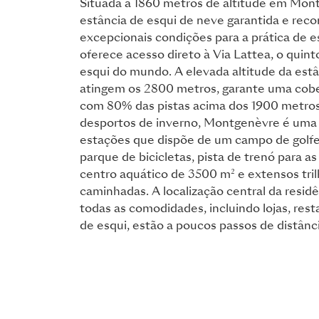
Situada a 1860 metros de altitude em Mon
estância de esqui de neve garantida e reco
excepcionais condições para a prática de es
oferece acesso direto à Via Lattea, o quin
esqui do mundo. A elevada altitude da estâ
atingem os 2800 metros, garante uma cober
com 80% das pistas acima dos 1900 metros
desportos de inverno, Montgenèvre é uma 
estações que dispõe de um campo de golfe
parque de bicicletas, pista de trenó para a
centro aquático de 3500 m² e extensos tril
caminhadas. A localização central da resid
todas as comodidades, incluindo lojas, rest
de esqui, estão a poucos passos de distânci