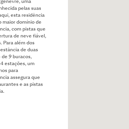
tgenèvre, uma
nhecida pelas suas
qui, esta residência
to maior domínio de
ncia, com pistas que
tura de neve fiável,
. Para além dos
estância de duas
 de 9 buracos,
s 4 estações, um
hos para
ência assegura que
aurantes e as pistas
a.