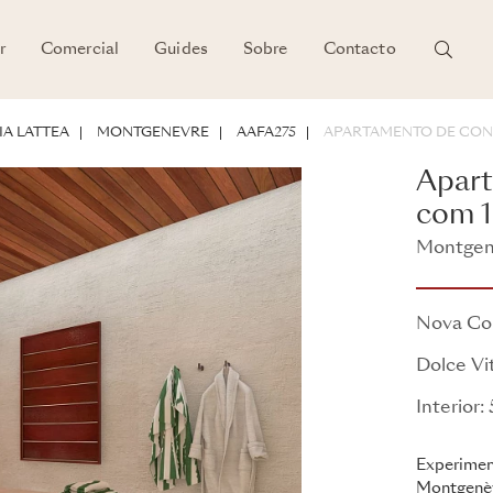
r
Comercial
Guides
Sobre
Contacto
E INVESTIMENTO
IA LATTEA
MONTGENEVRE
AAFA275
APARTAMENTO DE CON
Apart
com 1
Montgene
Dolce Vi
Nova Co
Dolce Vi
Interior:
Experimen
Montgenèv