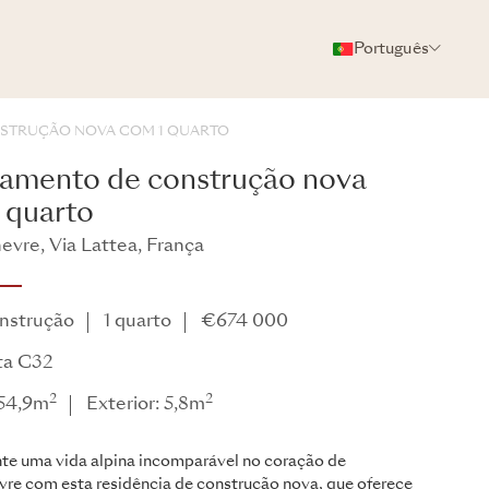
Português
FOTOS
BROCHURA
COMPARTILHAR
STRUÇÃO NOVA COM 1 QUARTO
amento de construção nova
 quarto
vre, Via Lattea, França
ta
nstrução
1 quarto
€674 000
ta C32
2
2
 54,9m
Exterior: 5,8m
te uma vida alpina incomparável no coração de
re com esta residência de construção nova, que oferece