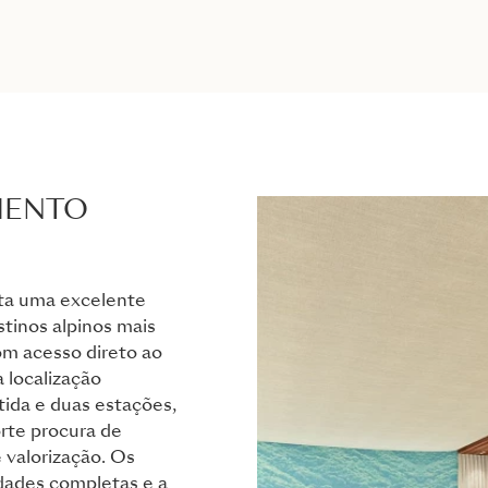
MENTO
ta uma excelente
tinos alpinos mais
Com acesso direto ao
 localização
tida e duas estações,
rte procura de
 valorização. Os
dades completas e a