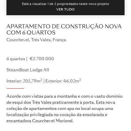
Está a visualizar 1 de
5
propriedades neste novo projeto
VER TUDO
APARTAMENTO DE CONSTRUÇÃO NOVA
COM 6 QUARTOS
Courchevel, Três Vales, França
Estalagem SteamBoat
6 quartos
€5 700 000
SteamBoat Lodge A11
2
2
Interior: 205,79m
Exterior: 46,02m
Acorde com vistas para a montanha e com o vasto domínio
de esqui dos Três Vales praticamente à porta. Esta nova
coleção de apartamentos com spa no local ocupa uma
localização privilegiada no coração da ensolarada e
encantadora Courchevel Moriond.