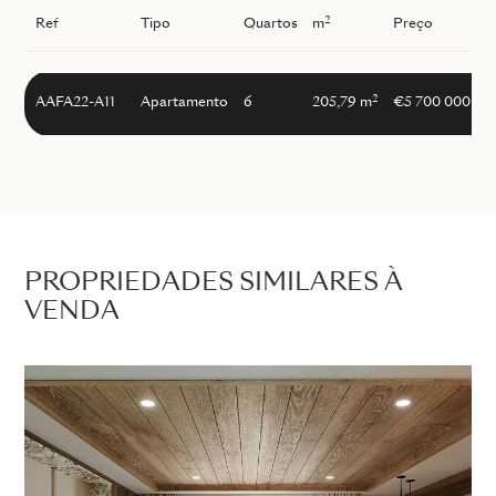
2
Ref
Tipo
Quartos
m
Preço
I
2
AAFA22-A11
Apartamento
6
205,79 m
€5 700 000
PROPRIEDADES SIMILARES À
VENDA