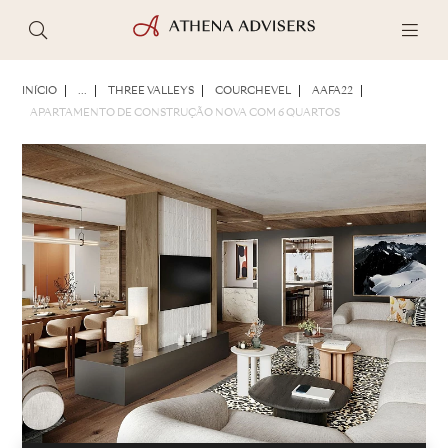
FOTOS
BROCHURA
COMPARTILHAR
INÍCIO
...
THREE VALLEYS
COURCHEVEL
AAFA22
APARTAMENTO DE CONSTRUÇÃO NOVA COM 6 QUARTOS