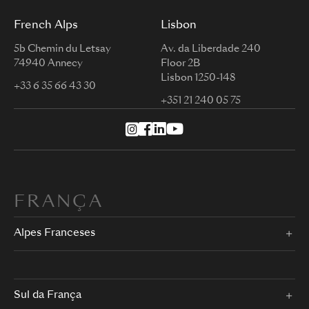
French Alps
Lisbon
5b Chemin du Letsay
Av. da Liberdade 240
74940 Annecy
Floor 2B
Lisbon 1250-148
+33 6 35 66 43 30
+351 21 240 05 75
FRANÇA
Alpes Franceses
Sul da França