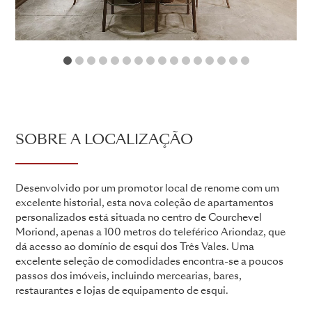
1
2
3
4
5
6
7
8
9
10
11
12
13
14
15
16
SOBRE A LOCALIZAÇÃO
Desenvolvido por um promotor local de renome com um
excelente historial, esta nova coleção de apartamentos
personalizados está situada no centro de Courchevel
Moriond, apenas a 100 metros do teleférico Ariondaz, que
dá acesso ao domínio de esqui dos Três Vales. Uma
excelente seleção de comodidades encontra-se a poucos
passos dos imóveis, incluindo mercearias, bares,
restaurantes e lojas de equipamento de esqui.