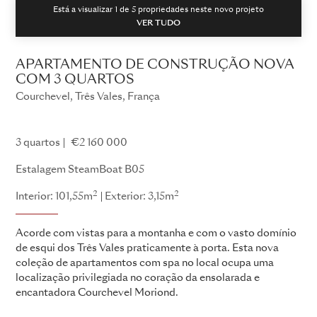
Está a visualizar 1 de
5
propriedades neste novo projeto
VER TUDO
APARTAMENTO DE CONSTRUÇÃO NOVA
COM 3 QUARTOS
Courchevel, Três Vales, França
Estalagem SteamBoat
3 quartos
€2 160 000
Estalagem SteamBoat B05
2
2
Interior: 101,55m
Exterior: 3,15m
Acorde com vistas para a montanha e com o vasto domínio
de esqui dos Três Vales praticamente à porta. Esta nova
coleção de apartamentos com spa no local ocupa uma
localização privilegiada no coração da ensolarada e
encantadora Courchevel Moriond.