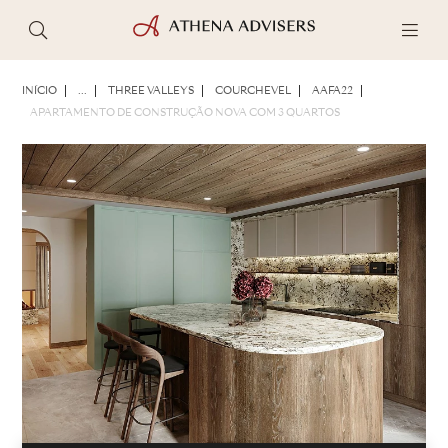
FOTOS
BROCHURA
COMPARTILHAR
INÍCIO
...
THREE VALLEYS
COURCHEVEL
AAFA22
APARTAMENTO DE CONSTRUÇÃO NOVA COM 3 QUARTOS