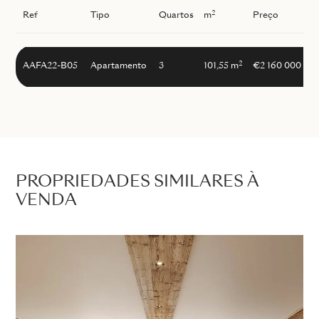
2
Ref
Tipo
Quartos
m
Preço
I
2
AAFA22-B05
Apartamento
3
101,55 m
€2 160 000
PROPRIEDADES SIMILARES À
VENDA