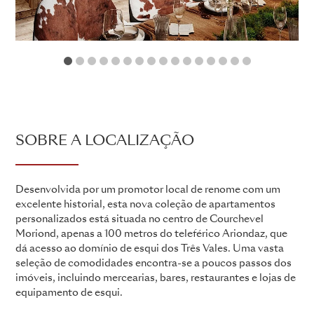
1
2
3
4
5
6
7
8
9
10
11
12
13
14
15
16
SOBRE A LOCALIZAÇÃO
Desenvolvida por um promotor local de renome com um
excelente historial, esta nova coleção de apartamentos
personalizados está situada no centro de Courchevel
Moriond, apenas a 100 metros do teleférico Ariondaz, que
dá acesso ao domínio de esqui dos Três Vales. Uma vasta
seleção de comodidades encontra-se a poucos passos dos
imóveis, incluindo mercearias, bares, restaurantes e lojas de
equipamento de esqui.