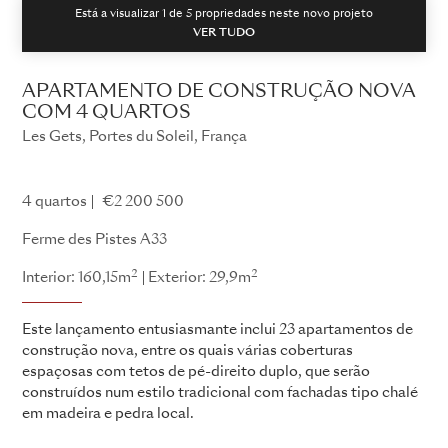
Está a visualizar 1 de
5
propriedades neste novo projeto
VER TUDO
APARTAMENTO DE CONSTRUÇÃO NOVA
COM 4 QUARTOS
Les Gets, Portes du Soleil, França
La Ferme des Pistes
4 quartos
€2 200 500
Ferme des Pistes A33
2
2
Interior: 160,15m
Exterior: 29,9m
Este lançamento entusiasmante inclui 23 apartamentos de
construção nova, entre os quais várias coberturas
espaçosas com tetos de pé-direito duplo, que serão
construídos num estilo tradicional com fachadas tipo chalé
em madeira e pedra local.