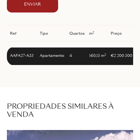
ENVIAR
2
Ref
Tipo
Quartos
m
Preço
I
2
AAFA27-A33
Apartamento
4
160,15 m
€2 200 500
PROPRIEDADES SIMILARES À
VENDA