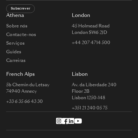
Subscrever
Athena
London
Sobre nós
45 Holmead Road
London SW6 2JD
Contacte-nos
+44 207 4714 500
Serviços
Guides
Carreiras
French Alps
Lisbon
5b Chemin du Letsay
Av. da Liberdade 240
74940 Annecy
Floor 2B
Lisbon 1250-148
+33 6 35 66 43 30
+351 21 240 05 75