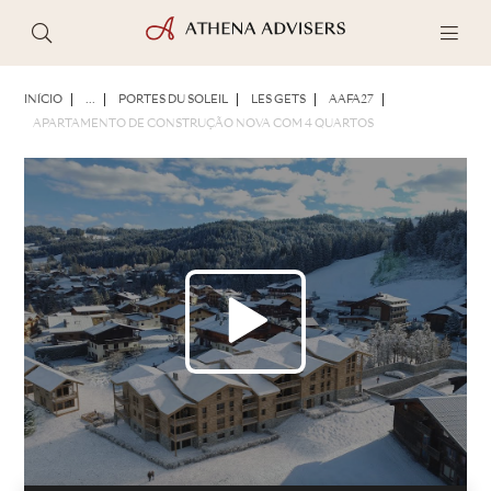
FOTOS
BROCHURA
COMPARTILHAR
INÍCIO
...
PORTES DU SOLEIL
LES GETS
AAFA27
APARTAMENTO DE CONSTRUÇÃO NOVA COM 4 QUARTOS