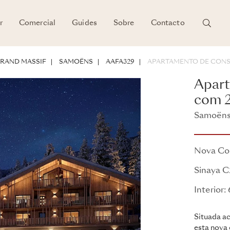
r
Comercial
Guides
Sobre
Contacto
ENTO
RAND MASSIF
SAMOËNS
AAFA329
APARTAMENTO DE CON
Apart
com 2
Samoëns,
Sinaya
Nova Co
Sinaya C
Interior:
Situada ac
esta nova