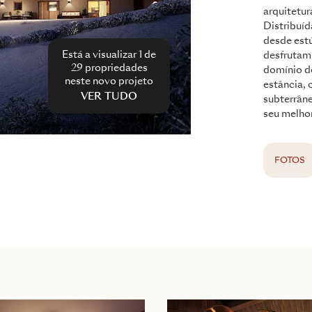
arquitetur
Distribuíd
desde estú
Está a visualizar 1 de
desfrutam 
29
propriedades
domínio de
neste novo projeto
estância,
VER TUDO
subterrâne
seu melhor
FOTOS