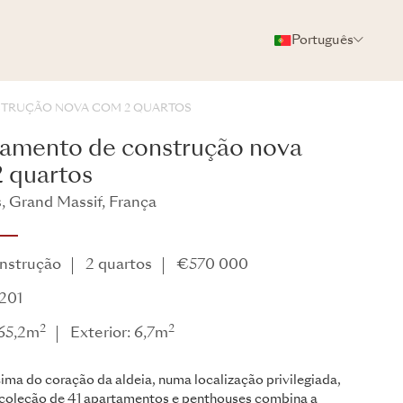
Português
FOTOS
BROCHURA
COMPARTILHAR
STRUÇÃO NOVA COM 2 QUARTOS
amento de construção nova
 quartos
 Grand Massif, França
nstrução
2 quartos
€570 000
201
2
2
 65,2m
Exterior: 6,7m
ima do coração da aldeia, numa localização privilegiada,
 coleção de 41 apartamentos e penthouses combina a