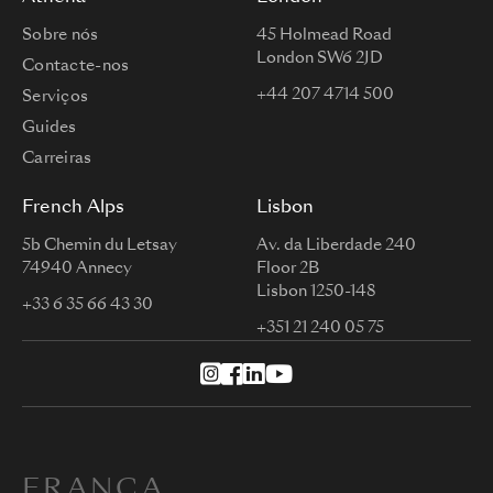
Sobre nós
45 Holmead Road
London SW6 2JD
Contacte-nos
+44 207 4714 500
Serviços
Guides
Carreiras
French Alps
Lisbon
5b Chemin du Letsay
Av. da Liberdade 240
74940 Annecy
Floor 2B
Lisbon 1250-148
+33 6 35 66 43 30
+351 21 240 05 75
FRANÇA