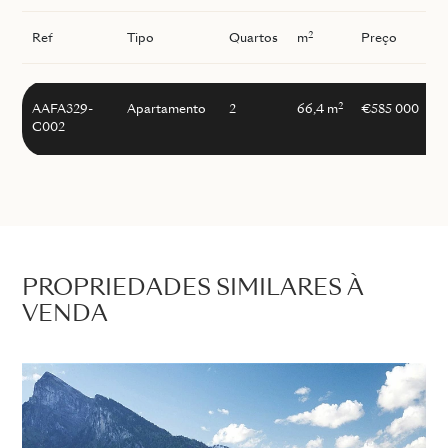
2
Ref
Tipo
Quartos
m
Preço
I
2
AAFA329-
Apartamento
2
66,4 m
€585 000
C002
PROPRIEDADES SIMILARES À
VENDA