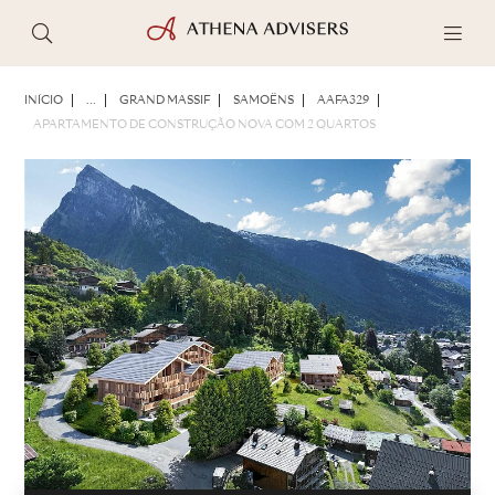
FOTOS
BROCHURA
COMPARTILHAR
INÍCIO
...
GRAND MASSIF
SAMOËNS
AAFA329
APARTAMENTO DE CONSTRUÇÃO NOVA COM 2 QUARTOS