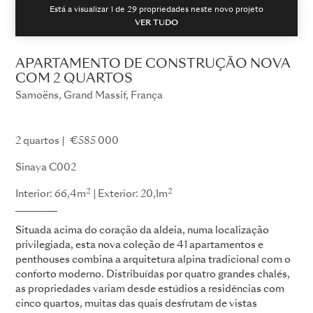
Está a visualizar 1 de
29
propriedades neste novo projeto
VER TUDO
APARTAMENTO DE CONSTRUÇÃO NOVA
COM 2 QUARTOS
Samoëns, Grand Massif, França
Sinaya
2 quartos
€585 000
Sinaya C002
2
2
Interior: 66,4m
Exterior: 20,1m
Situada acima do coração da aldeia, numa localização
privilegiada, esta nova coleção de 41 apartamentos e
penthouses combina a arquitetura alpina tradicional com o
conforto moderno. Distribuídas por quatro grandes chalés,
as propriedades variam desde estúdios a residências com
cinco quartos, muitas das quais desfrutam de vistas