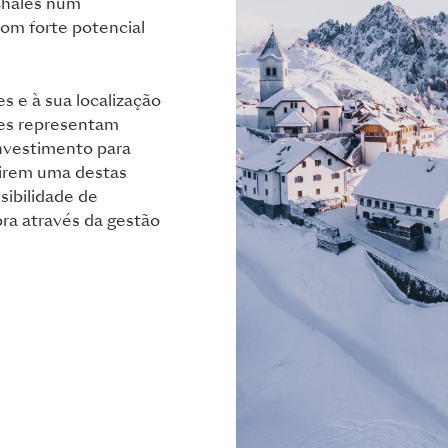
chalés num
com forte potencial
 e à sua localização
ades representam
nvestimento para
rirem uma destas
sibilidade de
ra através da gestão