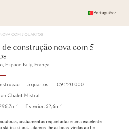
Português
FOTOS
BROCHURA
COMPARTILHAR
NOVA COM 5 QUARTOS
 de construção nova com 5
os
re, Espace Killy, França
on
nstrução
5 quartos
€9 220 000
on Chalet Mistral
2
2
 296,7m
Exterior: 52,6m
spiradoras, acabamentos requintados e uma excelente
o ski-in ski-out... damos-lhe as boas-vindas ao Le