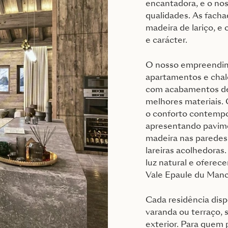
encantadora, e o no
qualidades. As facha
madeira de lariço, e
e carácter.
O nosso empreendim
apartamentos e chal
com acabamentos de 
melhores materiais.
o conforto contempo
apresentando pavime
madeira nas paredes
lareiras acolhedoras
luz natural e oferec
Vale Epaule du Manc
Cada residência disp
varanda ou terraço,
exterior. Para quem 