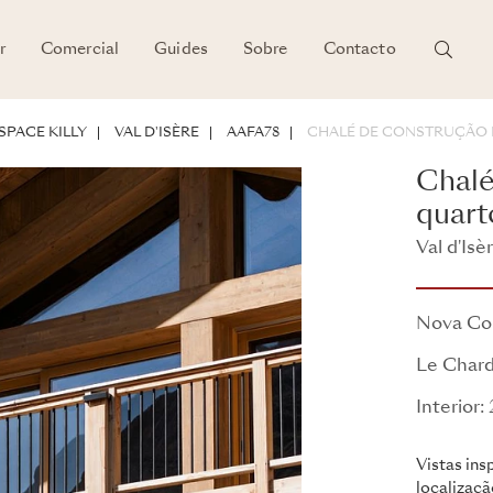
r
Comercial
Guides
Sobre
Contacto
E INVESTIMENTO
SPACE KILLY
VAL D'ISÈRE
AAFA78
CHALÉ DE CONSTRUÇÃO 
Chalé
quart
Val d'Isè
Le Chard
Nova Co
Le Chard
Interior:
Vistas in
localizaçã