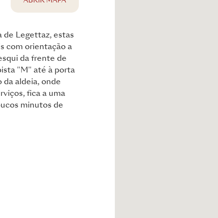
ABRIR MAPA
 de Legettaz, estas
is com orientação a
squi da frente de
ista "M" até à porta
o da aldeia, onde
rviços, fica a uma
oucos minutos de