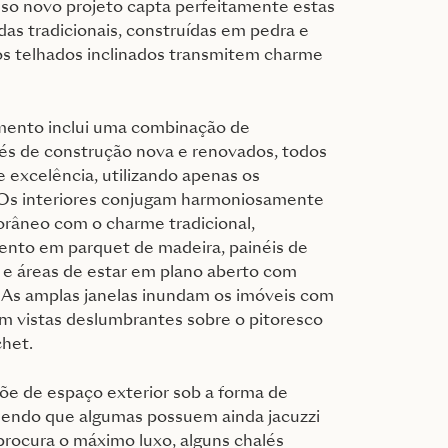
sso novo projeto capta perfeitamente estas
das tradicionais, construídas em pedra e
 os telhados inclinados transmitem charme
ento inclui uma combinação de
és de construção nova e renovados, todos
excelência, utilizando apenas os
 Os interiores conjugam harmoniosamente
râneo com o charme tradicional,
nto em parquet de madeira, painéis de
 e áreas de estar em plano aberto com
. As amplas janelas inundam os imóveis com
em vistas deslumbrantes sobre o pitoresco
het.
õe de espaço exterior sob a forma de
 sendo que algumas possuem ainda jacuzzi
procura o máximo luxo, alguns chalés