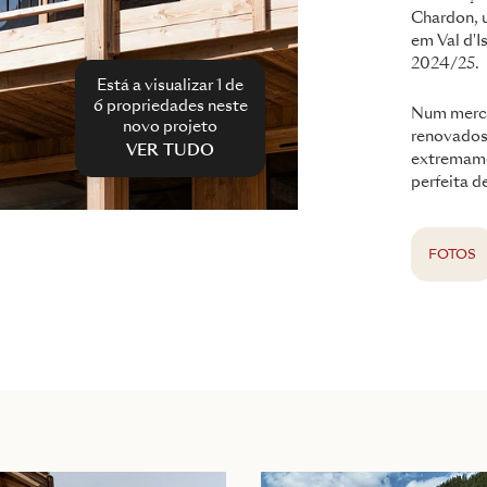
Chardon, 
em Val d'I
2024/25.
Está a visualizar 1 de
6
propriedades neste
Num merca
novo projeto
renovados 
VER TUDO
extremame
perfeita d
FOTOS