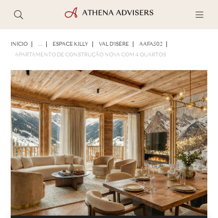
FOTOS
BROCHURA
COMPARTILHAR
INÍCIO
...
ESPACE KILLY
VAL D'ISÈRE
AAFA502
APARTAMENTO DE CONSTRUÇÃO NOVA COM 4 QUARTOS