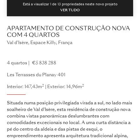
Está a visualizar 1 de
13
propriedades neste novo projeto
VER TUDO
APARTAMENTO DE CONSTRUÇÃO NOVA
COM 4 QUARTOS
Val d'Isère, Espace Killy, França
Les Terrasses du Planay
4 quartos
€5 838 288
Les Terrasses du Planay 401
2
2
Interior: 147,43m
Exterior: 14,96m
Situada numa posição privilegiada virada a sul, no lado mais
soalheiro de Val d'Isère, esta residência de construção nova
combina vistas panorâmicas deslumbrantes com
comodidades excecionais no local. A uma curta distância a
pé do centro da aldeia e das pistas de esqui, o
empreendimento apresenta arquitetura tradicional alpina,