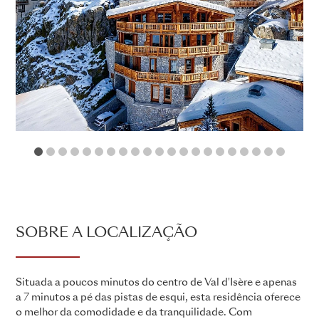
1
2
3
4
5
6
7
8
9
10
11
12
13
14
15
16
17
18
19
2
SOBRE A LOCALIZAÇÃO
Situada a poucos minutos do centro de Val d'Isère e apenas
a 7 minutos a pé das pistas de esqui, esta residência oferece
o melhor da comodidade e da tranquilidade. Com