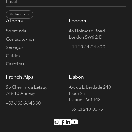
Subscrever
Athena
London
Sobre nós
45 Holmead Road
London SW6 2JD
Contacte-nos
+44 207 4714 500
Serviços
Guides
Carreiras
French Alps
Lisbon
5b Chemin du Letsay
Av. da Liberdade 240
74940 Annecy
Floor 2B
Lisbon 1250-148
+33 6 35 66 43 30
+351 21 240 05 75