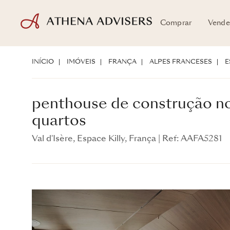
Comprar
Vende
penthouse de construção nova com 5
quartos
INÍCIO
IMÓVEIS
FRANÇA
ALPES FRANCESES
E
Val d'Isère, Espace Killy, França
|
Ref: AAFA5281
penthouse de construção n
quartos
Val d'Isère, Espace Killy, França
|
Ref: AAFA5281