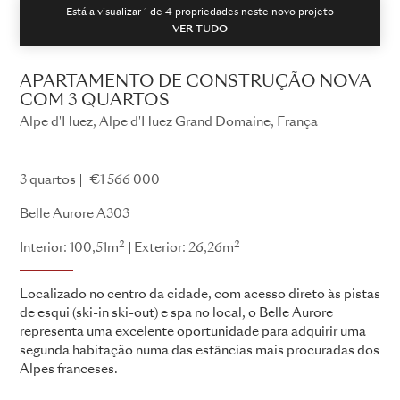
Está a visualizar 1 de
4
propriedades neste novo projeto
VER TUDO
APARTAMENTO DE CONSTRUÇÃO NOVA
COM 3 QUARTOS
Alpe d'Huez, Alpe d'Huez Grand Domaine, França
Belle Aurore
3 quartos
€1 566 000
Belle Aurore A303
2
2
Interior: 100,51m
Exterior: 26,26m
Localizado no centro da cidade, com acesso direto às pistas
de esqui (ski-in ski-out) e spa no local, o Belle Aurore
representa uma excelente oportunidade para adquirir uma
segunda habitação numa das estâncias mais procuradas dos
Alpes franceses.