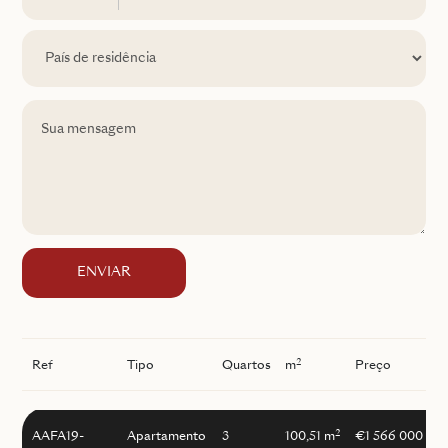
ENVIAR
2
Ref
Tipo
Quartos
m
Preço
I
2
AAFA19-
Apartamento
3
100,51 m
€1 566 000