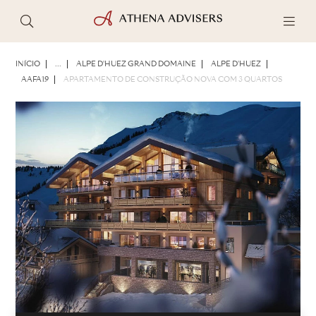
FOTOS
BROCHURA
COMPARTILHAR
INÍCIO
...
ALPE D'HUEZ GRAND DOMAINE
ALPE D'HUEZ
AAFA19
APARTAMENTO DE CONSTRUÇÃO NOVA COM 3 QUARTOS