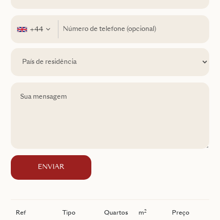
+44
ENVIAR
2
Ref
Tipo
Quartos
m
Preço
I