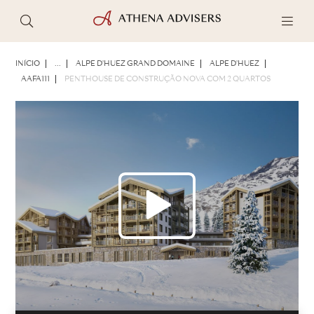
FOTOS
BROCHURA
COMPARTILHAR
INÍCIO
...
ALPE D'HUEZ GRAND DOMAINE
ALPE D'HUEZ
AAFA111
PENTHOUSE DE CONSTRUÇÃO NOVA COM 2 QUARTOS