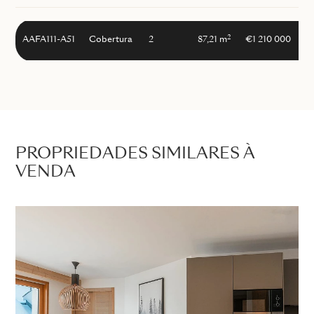
2
AAFA111-A51
Cobertura
2
87,21 m
€1 210 000
PROPRIEDADES SIMILARES À
VENDA