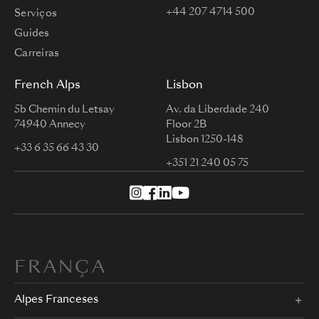
+44 207 4714 500
Serviços
Guides
Carreiras
French Alps
Lisbon
5b Chemin du Letsay
Av. da Liberdade 240
74940 Annecy
Floor 2B
Lisbon 1250-148
+33 6 35 66 43 30
+351 21 240 05 75
FRANÇA
Alpes Franceses