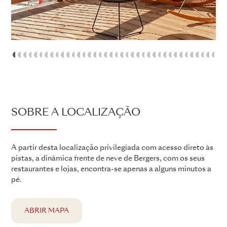
1
2
3
4
5
6
7
8
9
10
11
12
13
14
15
16
17
18
19
20
21
22
23
24
25
26
27
28
29
30
31
32
33
3
SOBRE A LOCALIZAÇÃO
A partir desta localização privilegiada com acesso direto às
pistas, a dinâmica frente de neve de Bergers, com os seus
restaurantes e lojas, encontra-se apenas a alguns minutos a
pé.
ABRIR MAPA