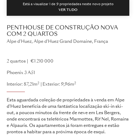
Está a visualizar 1 de
9
propriedades neste novo projeto
VER TUDO
PENTHOUSE DE CONSTRUÇÃO NOVA
COM 2 QUARTOS
Alpe d'Huez, Alpe d'Huez Grand Domaine, França
Fénix 3
2 quartos
€1 210 000
Phoenix 3 A51
2
2
Interior: 87,21m
Exterior: 9,96m
Esta aguardada coleção de propriedades à venda em Alpe
d'Huez beneficia de uma fantástica localização ski-in ski-
out, a poucos minutos da frente de neve em Les Bergers,
onde encontrará os teleféricos Marmottes, Rif Nel, Romains
e Alpauris. Os apartamentos já foram entregues e estão
prontos a habitar para a próxima época de esqui.