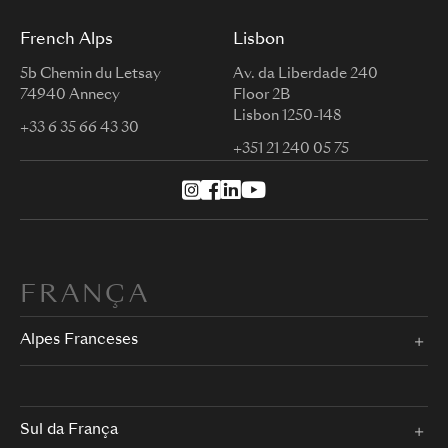
French Alps
Lisbon
5b Chemin du Letsay
Av. da Liberdade 240
74940 Annecy
Floor 2B
Lisbon 1250-148
+33 6 35 66 43 30
+351 21 240 05 75
FRANÇA
Alpes Franceses
Sul da França