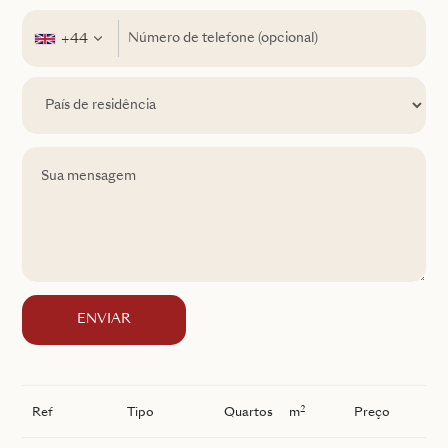
+44
ENVIAR
2
Ref
Tipo
Quartos
m
Preço
I