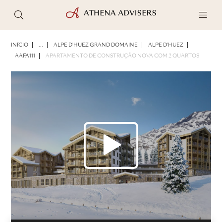
FOTOS
BROCHURA
COMPARTILHAR
INÍCIO
...
ALPE D'HUEZ GRAND DOMAINE
ALPE D'HUEZ
AAFA111
APARTAMENTO DE CONSTRUÇÃO NOVA COM 2 QUARTOS