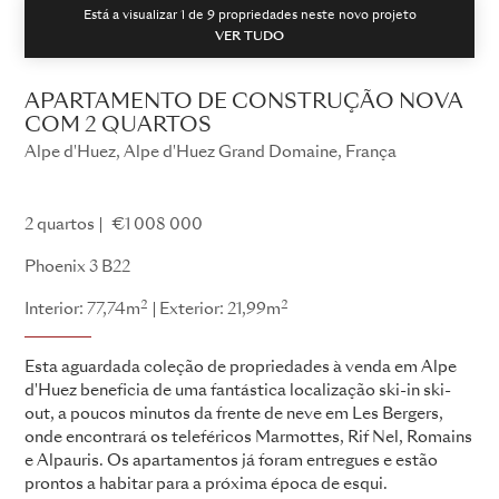
Está a visualizar 1 de
9
propriedades neste novo projeto
VER TUDO
APARTAMENTO DE CONSTRUÇÃO NOVA
COM 2 QUARTOS
Alpe d'Huez, Alpe d'Huez Grand Domaine, França
Fénix 3
2 quartos
€1 008 000
Phoenix 3 B22
2
2
Interior: 77,74m
Exterior: 21,99m
Esta aguardada coleção de propriedades à venda em Alpe
d'Huez beneficia de uma fantástica localização ski-in ski-
out, a poucos minutos da frente de neve em Les Bergers,
onde encontrará os teleféricos Marmottes, Rif Nel, Romains
e Alpauris. Os apartamentos já foram entregues e estão
prontos a habitar para a próxima época de esqui.