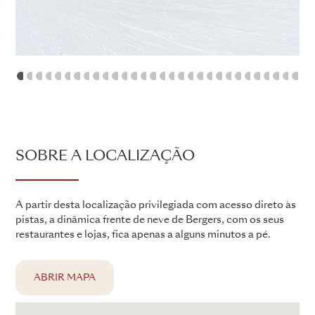
1
2
3
4
5
6
7
8
9
10
11
12
13
14
15
16
17
18
19
20
21
22
23
24
25
26
2
SOBRE A LOCALIZAÇÃO
A partir desta localização privilegiada com acesso direto às
pistas, a dinâmica frente de neve de Bergers, com os seus
restaurantes e lojas, fica apenas a alguns minutos a pé.
ABRIR MAPA