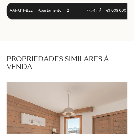
2
AAFA111-B22
Apartamento
2
77,74 m
€1 008 000
PROPRIEDADES SIMILARES À
VENDA