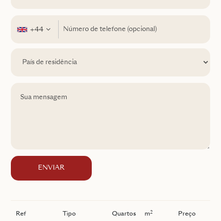
+44
ENVIAR
2
Ref
Tipo
Quartos
m
Preço
I