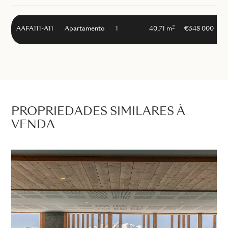
2
AAFA111-A11
Apartamento
1
40,71 m
€548 000
PROPRIEDADES SIMILARES À
VENDA