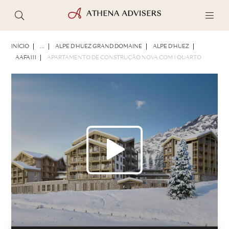
FOTOS
BROCHURA
COMPARTILHAR
INÍCIO
...
ALPE D'HUEZ GRAND DOMAINE
ALPE D'HUEZ
AAFA111
APARTAMENTO DE CONSTRUÇÃO NOVA COM 1 QUARTO