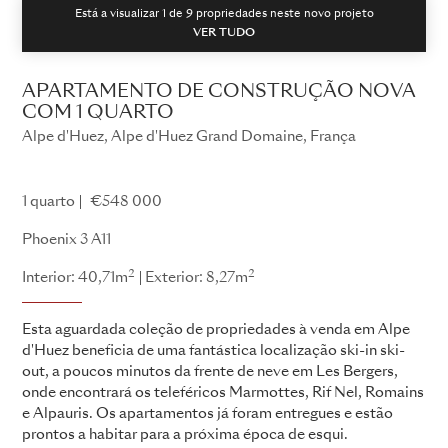
Está a visualizar 1 de
9
propriedades neste novo projeto
VER TUDO
APARTAMENTO DE CONSTRUÇÃO NOVA
COM 1 QUARTO
Alpe d'Huez, Alpe d'Huez Grand Domaine, França
Fénix 3
1 quarto
€548 000
Phoenix 3 A11
2
2
Interior: 40,71m
Exterior: 8,27m
Esta aguardada coleção de propriedades à venda em Alpe
d'Huez beneficia de uma fantástica localização ski-in ski-
out, a poucos minutos da frente de neve em Les Bergers,
onde encontrará os teleféricos Marmottes, Rif Nel, Romains
e Alpauris. Os apartamentos já foram entregues e estão
prontos a habitar para a próxima época de esqui.