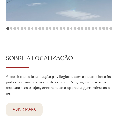
1
2
3
4
5
6
7
8
9
10
11
12
13
14
15
16
17
18
19
20
21
22
23
24
25
26
2
SOBRE A LOCALIZAÇÃO
A partir desta localização privilegiada com acesso direto às
pistas, a dinâmica frente de neve de Bergers, com os seus
restaurantes e lojas, encontra-se a apenas alguns minutos a
pé.
ABRIR MAPA