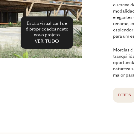
e serena d
modalidad
elegantes 
Está a visualizar 1 de
renome, co
6
propriedades neste
esplendor 
novo projeto
para um es
VER TUDO
Móreias é 
tranquili
oportunida
natureza s
maior para
FOTOS