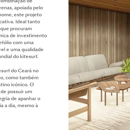
 combinação de
renas, apoiada pelo
enome, este projeto
cativa. Ideal tanto
s que procuram
nica de investimento
tefólio com uma
vel e uma qualidade
ndial do kitesurf.
esurf do Ceará no
elo, como também
stino icónico. O
 de possuir um
egria de apanhar o
ia a dia, mesmo à