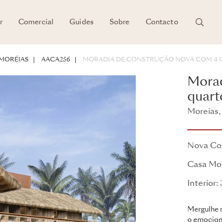
r
Comercial
Guides
Sobre
Contacto
ENTO
MORÉIAS
AACA256
MORADIA DE CONSTRUÇÃO NOVA COM 4 
Morad
quart
Moreias,
Fazenda 
Nova Co
Casa Mor
Interior
Mergulhe n
o emocion