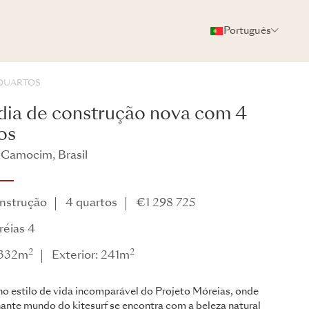
Português
FOTOS
BROCHURA
COMPARTILHAR
QUARTOS
ia de construção nova com 4
os
 Camocim, Brasil
Móreias
nstrução
4 quartos
€1 298 725
éias 4
2
2
: 332m
Exterior: 241m
o estilo de vida incomparável do Projeto Móreias, onde
ante mundo do kitesurf se encontra com a beleza natural