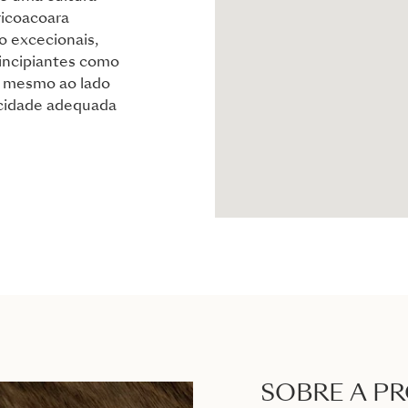
ricoacoara
o excecionais,
rincipiantes como
ca mesmo ao lado
acidade adequada
SOBRE A P