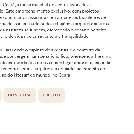
o Ceará, a meca mundial dos entusiastas desta
e. Este empreendimento exclusivo, com projetos
e sofisticados assinados por arquitetos brasileiros de
nvida-o a uma vida onde a elegância arquitetónica e o
da natureza se fundem, oferecendo o cenário perfeito
tilo de vida rico em aventura e tranquilidade.
o lugar onde o espírito de aventura e o conforto da
dade convergem num cenário idílico, oferecendo-lhe uma
de extraordinária de viver num lugar onde o fascínio da
e encontra com a arquitetura refinada, no coração do
íso do kitesurf do mundo, no Ceará.
CONSULTAR
PROJECT