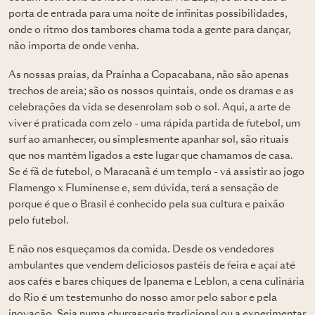
porta de entrada para uma noite de infinitas possibilidades,
onde o ritmo dos tambores chama toda a gente para dançar,
não importa de onde venha.
As nossas praias, da Prainha a Copacabana, não são apenas
trechos de areia; são os nossos quintais, onde os dramas e as
celebrações da vida se desenrolam sob o sol. Aqui, a arte de
viver é praticada com zelo - uma rápida partida de futebol, um
surf ao amanhecer, ou simplesmente apanhar sol, são rituais
que nos mantêm ligados a este lugar que chamamos de casa.
Se é fã de futebol, o Maracanã é um templo - vá assistir ao jogo
Flamengo x Fluminense e, sem dúvida, terá a sensação de
porque é que o Brasil é conhecido pela sua cultura e paixão
pelo futebol.
E não nos esqueçamos da comida. Desde os vendedores
ambulantes que vendem deliciosos pastéis de feira e açaí até
aos cafés e bares chiques de Ipanema e Leblon, a cena culinária
do Rio é um testemunho do nosso amor pelo sabor e pela
inovação. Seja numa churrascaria tradicional ou a experimentar