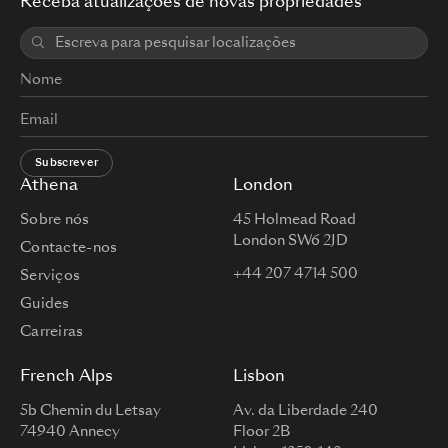
Receba atualizações de novas propriedades
Subscrever
Athena
London
Sobre nós
45 Holmead Road
London SW6 2JD
Contacte-nos
+44 207 4714 500
Serviços
Guides
Carreiras
French Alps
Lisbon
5b Chemin du Letsay
Av. da Liberdade 240
74940 Annecy
Floor 2B