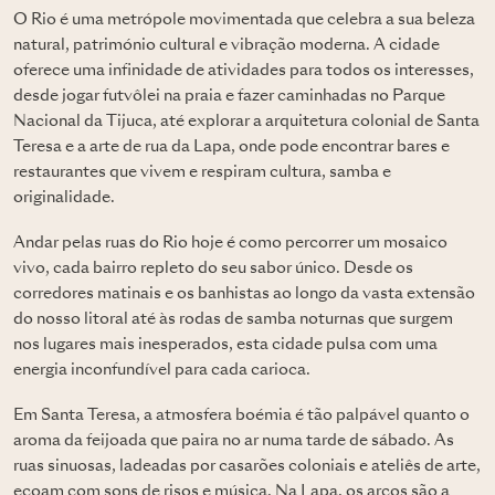
O Rio é uma metrópole movimentada que celebra a sua beleza
natural, património cultural e vibração moderna. A cidade
oferece uma infinidade de atividades para todos os interesses,
desde jogar futvôlei na praia e fazer caminhadas no Parque
Nacional da Tijuca, até explorar a arquitetura colonial de Santa
Teresa e a arte de rua da Lapa, onde pode encontrar bares e
restaurantes que vivem e respiram cultura, samba e
originalidade.
Andar pelas ruas do Rio hoje é como percorrer um mosaico
vivo, cada bairro repleto do seu sabor único. Desde os
corredores matinais e os banhistas ao longo da vasta extensão
do nosso litoral até às rodas de samba noturnas que surgem
nos lugares mais inesperados, esta cidade pulsa com uma
energia inconfundível para cada carioca.
Em Santa Teresa, a atmosfera boémia é tão palpável quanto o
aroma da feijoada que paira no ar numa tarde de sábado. As
ruas sinuosas, ladeadas por casarões coloniais e ateliês de arte,
ecoam com sons de risos e música. Na Lapa, os arcos são a