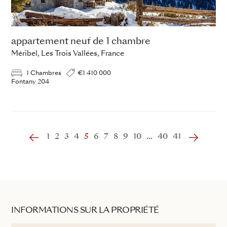
appartement neuf de 1 chambre
Méribel, Les Trois Vallées, France
1 Chambres
€1 410 000
Fontany 204
1
2
3
4
5
6
7
8
9
10
...
40
41
INFORMATIONS SUR LA PROPRIÉTÉ