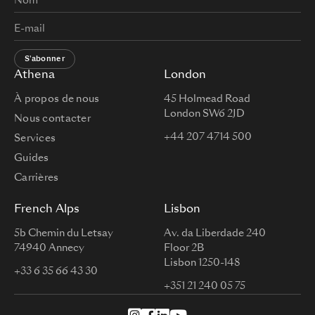
S'abonner
Athena
London
À propos de nous
45 Holmead Road
London SW6 2JD
Nous contacter
+44 207 4714 500
Services
Guides
Carrières
French Alps
Lisbon
5b Chemin du Letsay
Av. da Liberdade 240
74940 Annecy
Floor 2B
Lisbon 1250-148
+33 6 35 66 43 30
+351 21 240 05 75