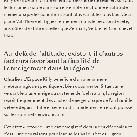
Killy se situe confortablement au-dessus de ce seuil et, surtout,
le domaine skiable dans son ensemble fonctionne en altitude
même lorsque les conditions sont plus variables plus bas. Cela
place Val d'Isère et Tignes fermement dans le peloton de tête,
aux côtés de stations telles que Zermatt, Verbier et Courchevel
1850.
Au-delà de l'altitude, existe-t-il d'autres
facteurs favorisant la fiabilité de
l'enneigement dans la région ?
Charlie :
L'Espace Killy bénéficie d'un phénomène
météorologique spécifique et bien documenté. Situé sur le
versant le plus enneigé du système de foehn alpin, la région
reçoit fréquemment des chutes de neige lorsque de l'air humide
s'élève depuis l'Italie et se refroidit rapidement en étant poussé
sur les sommets environnants.
Cet effet « retour d'Est » est enregistré depuis des décennies et
c'est l'une des raisons pour lesquelles Val d'Isère et Tignes