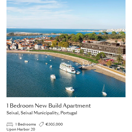
1 Bedroom New Build Apartment
2 
Seixal, Seixal Municipality, Portugal
Sei
1 Bedrooms
€305,000
Upon Harbor 20
Upo