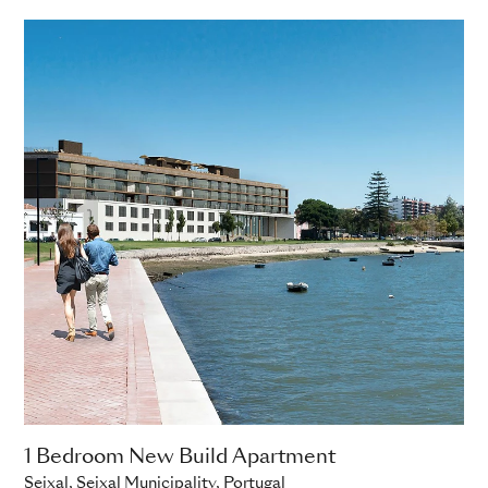
ADD TO ENQUIRY
1 Bedroom New Build Apartment
1 
Seixal, Seixal Municipality, Portugal
Sei