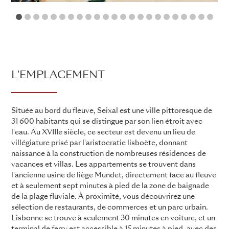
1
2
3
4
5
6
7
8
9
10
11
12
13
14
15
16
17
18
19
20
21
L'EMPLACEMENT
Située au bord du fleuve, Seixal est une ville pittoresque de
31 600 habitants qui se distingue par son lien étroit avec
l'eau. Au XVIIIe siècle, ce secteur est devenu un lieu de
villégiature prisé par l'aristocratie lisboète, donnant
naissance à la construction de nombreuses résidences de
vacances et villas. Les appartements se trouvent dans
l'ancienne usine de liège Mundet, directement face au fleuve
et à seulement sept minutes à pied de la zone de baignade
de la plage fluviale. À proximité, vous découvrirez une
sélection de restaurants, de commerces et un parc urbain.
Lisbonne se trouve à seulement 30 minutes en voiture, et un
terminal de ferry est accessible à 15 minutes à pied, avec des