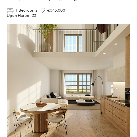
1 Bedrooms
€345,000
Upon Harbor 22
Upo
ADD TO ENQUIRY