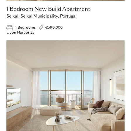
1 Bedroom New Build Apartment
1 
Seixal, Seixal Municipality, Portugal
Sei
1 Bedrooms
€590,000
Upon Harbor 25
Upo
ADD TO ENQUIRY